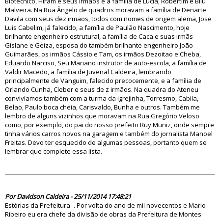
Biotecnico, Hiram e seus irmãos e a família de Lucia, Robertim e Bilu
Malveira. Na Rua Ângelo de quadros moravam a família de Denarte
Davila com seus dez irmãos, todos com nomes de origem alemã, Jose
Luis Cabelim, já falecido, a família de Paulão Nascimento, hoje
brilhante engenheiro estrutural, a família de Caca e suas irmãs
Gislane e Geiza, esposa do também brilhante engenheiro João
Guimarães, os irmãos Cássio e Tam, os irmãos Dezoitao e Cheba,
Eduardo Narciso, Seu Mariano instrutor de auto-escola, a família de
Valdir Macedo, a família de Juvenal Caldeira, lembrando
principalmente de Vanguim, falecido precocemente, e a família de
Orlando Cunha, Cleber e seus de z irmãos. Na quadra do Ateneu
convivíamos também com a turma da igrejinha, Torresmo, Cabila,
Belao, Paulo boca cheia, Carisvaldo, Bunha e outros. Também me
lembro de alguns vizinhos que moravam na Rua Gregório Veloso
como, por exemplo, do pai do nosso prefeito Ruy Muniz, onde sempre
tinha vários carros novos na garagem e também do jornalista Manoel
Freitas. Devo ter esquecido de algumas pessoas, portanto quem se
lembrar que complete essa lista.
79048
Por Davidson Caldeira - 25/11/2014 17:48:21
Estórias da Prefeitura -. Por volta do ano de mil novecentos e Mario
Ribeiro eu era chefe da divisão de obras da Prefeitura de Montes