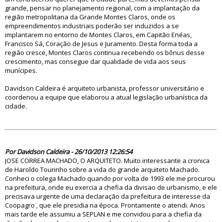
grande, pensar no planejamento regional, com a implantação da
região metropolitana da Grande Montes Claros, onde os
empreendimentos industriais poderão ser induzidos a se
implantarem no entorno de Montes Claros, em Capitão Enéas,
Francisco Sá, Coração de Jesus e Juramento. Desta forma toda a
região cresce, Montes Claros continua recebendo os bônus desse
crescimento, mas consegue dar qualidade de vida aos seus
munícipes.
Davidson Caldeira é arquiteto urbanista, professor universitário e
coordenou a equipe que elaborou a atual legislação urbanística da
cidade.
76343
Por Davidson Caldeira - 26/10/2013 12:26:54
JOSE CORREA MACHADO, O ARQUITETO. Muito interessante a cronica
de Haroldo Tourinho sobre a vida do grande arquiteto Machado.
Conheci o colega Machado quando por volta de 1993 ele me procurou
na prefeitura, onde eu exercia a chefia da divisao de urbanismo, e ele
precisava urgente de uma declaração da prefeitura de interesse da
Coopagro , que ele presidia na época. Prontamente o atendi. Anos
mais tarde ele assumiu a SEPLAN e me convidou para a chefia da