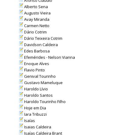
Afonso Cláudio
Alberto Sena
Augusto Vieira
Avay Miranda
Carmen Netto
Dário Cotrim
Dário Teixeira Cotrim
Davidson Caldeira
Edes Barbosa
Efemérides - Nelson Vianna
Enoque Alves
Flavio Pinto
Genival Tourinho
Gustavo Mameluque
Haroldo Lívio
Haroldo Santos
Haroldo Tourinho Filho
Hoje em Dia
Iara Tribuzzi
Isaías
Isaias Caldeira
Isaías Caldeira Brant