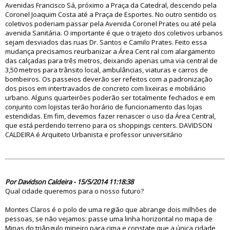
Avenidas Francisco Sá, próximo a Praça da Catedral, descendo pela
Coronel Joaquim Costa até a Praça de Esportes. No outro sentido os
coletivos poderiam passar pela Avenida Coronel Prates ou até pela
avenida Sanitária. O importante é que o trajeto dos coletivos urbanos
sejam desviados das ruas Dr. Santos e Camilo Prates. Feito essa
mudança precisamos reurbanizar a Área Cent ral com alargamento
das calçadas para três metros, deixando apenas uma via central de
3,50 metros para trânsito local, ambulâncias, viaturas e carros de
bombeiros. Os passeios deverão ser refeitos com a padronização
dos pisos em intertravados de concreto com lixeiras e mobiliário
urbano. Alguns quarteirões poderão ser totalmente fechados e em
conjunto com lojistas terão horário de funcionamento das lojas
estendidas. Em fim, devemos fazer renascer o uso da Área Central,
que está perdendo terreno para os shoppings centers. DAVIDSON
CALDEIRA é Arquiteto Urbanista e professor universitário
77964
Por Davidson Caldeira - 15/5/2014 11:18:38
Qual cidade queremos para o nosso futuro?
Montes Claros é o polo de uma região que abrange dois milhões de
pessoas, se não vejamos: passe uma linha horizontal no mapa de
Minas do triângulo mineiro para cima e constate que a única cidade