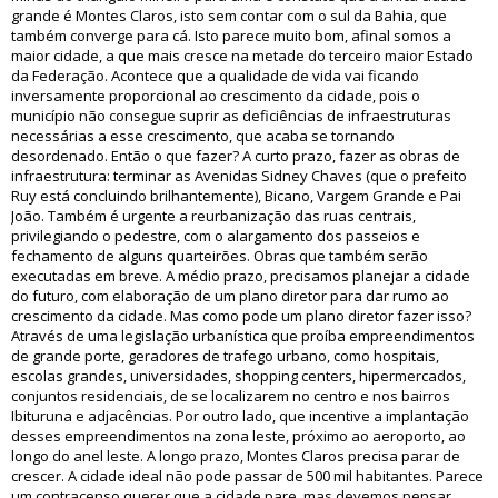
grande é Montes Claros, isto sem contar com o sul da Bahia, que
também converge para cá. Isto parece muito bom, afinal somos a
maior cidade, a que mais cresce na metade do terceiro maior Estado
da Federação. Acontece que a qualidade de vida vai ficando
inversamente proporcional ao crescimento da cidade, pois o
município não consegue suprir as deficiências de infraestruturas
necessárias a esse crescimento, que acaba se tornando
desordenado. Então o que fazer? A curto prazo, fazer as obras de
infraestrutura: terminar as Avenidas Sidney Chaves (que o prefeito
Ruy está concluindo brilhantemente), Bicano, Vargem Grande e Pai
João. Também é urgente a reurbanização das ruas centrais,
privilegiando o pedestre, com o alargamento dos passeios e
fechamento de alguns quarteirões. Obras que também serão
executadas em breve. A médio prazo, precisamos planejar a cidade
do futuro, com elaboração de um plano diretor para dar rumo ao
crescimento da cidade. Mas como pode um plano diretor fazer isso?
Através de uma legislação urbanística que proíba empreendimentos
de grande porte, geradores de trafego urbano, como hospitais,
escolas grandes, universidades, shopping centers, hipermercados,
conjuntos residenciais, de se localizarem no centro e nos bairros
Ibituruna e adjacências. Por outro lado, que incentive a implantação
desses empreendimentos na zona leste, próximo ao aeroporto, ao
longo do anel leste. A longo prazo, Montes Claros precisa parar de
crescer. A cidade ideal não pode passar de 500 mil habitantes. Parece
um contracenso querer que a cidade pare, mas devemos pensar