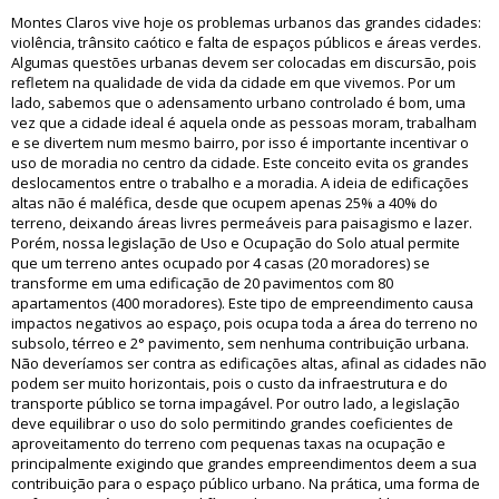
Montes Claros vive hoje os problemas urbanos das grandes cidades:
violência, trânsito caótico e falta de espaços públicos e áreas verdes.
Algumas questões urbanas devem ser colocadas em discursão, pois
refletem na qualidade de vida da cidade em que vivemos. Por um
lado, sabemos que o adensamento urbano controlado é bom, uma
vez que a cidade ideal é aquela onde as pessoas moram, trabalham
e se divertem num mesmo bairro, por isso é importante incentivar o
uso de moradia no centro da cidade. Este conceito evita os grandes
deslocamentos entre o trabalho e a moradia. A ideia de edificações
altas não é maléfica, desde que ocupem apenas 25% a 40% do
terreno, deixando áreas livres permeáveis para paisagismo e lazer.
Porém, nossa legislação de Uso e Ocupação do Solo atual permite
que um terreno antes ocupado por 4 casas (20 moradores) se
transforme em uma edificação de 20 pavimentos com 80
apartamentos (400 moradores). Este tipo de empreendimento causa
impactos negativos ao espaço, pois ocupa toda a área do terreno no
subsolo, térreo e 2° pavimento, sem nenhuma contribuição urbana.
Não deveríamos ser contra as edificações altas, afinal as cidades não
podem ser muito horizontais, pois o custo da infraestrutura e do
transporte público se torna impagável. Por outro lado, a legislação
deve equilibrar o uso do solo permitindo grandes coeficientes de
aproveitamento do terreno com pequenas taxas na ocupação e
principalmente exigindo que grandes empreendimentos deem a sua
contribuição para o espaço público urbano. Na prática, uma forma de