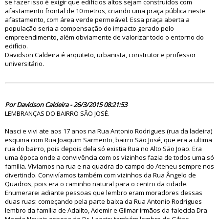
se fazer isso é exigir que edifícios altos sejam construídos com
afastamento frontal de 10 metros, criando uma praça pública neste
afastamento, com área verde permeável. Essa praça aberta a
população seria a compensação do impacto gerado pelo
empreendimento, além obviamente de valorizar todo o entorno do
edifício.
Davidson Caldeira é arquiteto, urbanista, construtor e professor
universitário.
79657
Por Davidson Caldeira - 26/3/2015 08:21:53
LEMBRANÇAS DO BAIRRO SÃO JOSÉ.
Nasci e vivi ate aos 17 anos na Rua Antonio Rodrigues (rua da ladeira)
esquina com Rua Joaquim Sarmento, bairro São José, que era a ultima
rua do bairro, pois depois dela só existia Rua no Alto São Joao. Era
uma época onde a convivência com os vizinhos fazia de todos uma só
família. Vivíamos na rua e na quadra do campo do Ateneu sempre nos
divertindo. Convivíamos também com vizinhos da Rua Ângelo de
Quadros, pois era o caminho natural para o centro da cidade.
Enumerarei adiante pessoas que lembro eram moradores dessas
duas ruas: começando pela parte baixa da Rua Antonio Rodrigues
lembro da família de Adailto, Ademir e Gilmar irmãos da falecida Dra