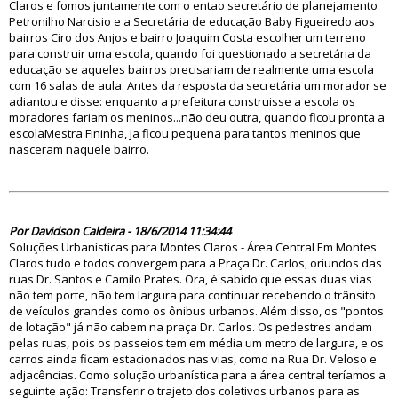
Claros e fomos juntamente com o entao secretário de planejamento
Petronilho Narcisio e a Secretária de educação Baby Figueiredo aos
bairros Ciro dos Anjos e bairro Joaquim Costa escolher um terreno
para construir uma escola, quando foi questionado a secretária da
educação se aqueles bairros precisariam de realmente uma escola
com 16 salas de aula. Antes da resposta da secretária um morador se
adiantou e disse: enquanto a prefeitura construisse a escola os
moradores fariam os meninos...não deu outra, quando ficou pronta a
escolaMestra Fininha, ja ficou pequena para tantos meninos que
nasceram naquele bairro.
78159
Por Davidson Caldeira - 18/6/2014 11:34:44
Soluções Urbanísticas para Montes Claros - Área Central Em Montes
Claros tudo e todos convergem para a Praça Dr. Carlos, oriundos das
ruas Dr. Santos e Camilo Prates. Ora, é sabido que essas duas vias
não tem porte, não tem largura para continuar recebendo o trânsito
de veículos grandes como os ônibus urbanos. Além disso, os "pontos
de lotação" já não cabem na praça Dr. Carlos. Os pedestres andam
pelas ruas, pois os passeios tem em média um metro de largura, e os
carros ainda ficam estacionados nas vias, como na Rua Dr. Veloso e
adjacências. Como solução urbanística para a área central teríamos a
seguinte ação: Transferir o trajeto dos coletivos urbanos para as