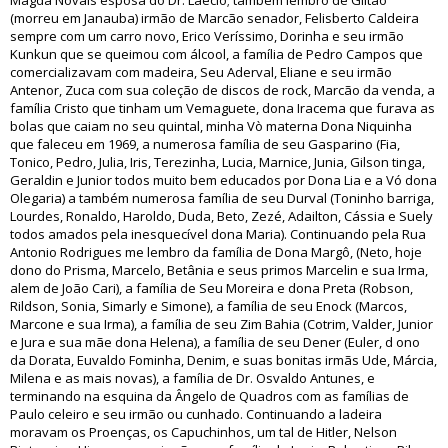
Magda Novais esposa do Dr. Laecio; também lembro de Giltao
(morreu em Janauba) irmão de Marcão senador, Felisberto Caldeira
sempre com um carro novo, Erico Veríssimo, Dorinha e seu irmão
Kunkun que se queimou com álcool, a família de Pedro Campos que
comercializavam com madeira, Seu Aderval, Eliane e seu irmão
Antenor, Zuca com sua coleção de discos de rock, Marcão da venda, a
família Cristo que tinham um Vemaguete, dona Iracema que furava as
bolas que caiam no seu quintal, minha Vò materna Dona Niquinha
que faleceu em 1969, a numerosa família de seu Gasparino (Fia,
Tonico, Pedro, Julia, Iris, Terezinha, Lucia, Marnice, Junia, Gilson tinga,
Geraldin e Junior todos muito bem educados por Dona Lia e a Vó dona
Olegaria) a também numerosa família de seu Durval (Toninho barriga,
Lourdes, Ronaldo, Haroldo, Duda, Beto, Zezé, Adailton, Cássia e Suely
todos amados pela inesquecível dona Maria). Continuando pela Rua
Antonio Rodrigues me lembro da família de Dona Margô, (Neto, hoje
dono do Prisma, Marcelo, Betânia e seus primos Marcelin e sua Irma,
alem de João Cari), a família de Seu Moreira e dona Preta (Robson,
Rildson, Sonia, Simarly e Simone), a família de seu Enock (Marcos,
Marcone e sua Irma), a família de seu Zim Bahia (Cotrim, Valder, Junior
e Jura e sua mãe dona Helena), a família de seu Dener (Euler, d ono
da Dorata, Euvaldo Fominha, Denim, e suas bonitas irmãs Ude, Márcia,
Milena e as mais novas), a família de Dr. Osvaldo Antunes, e
terminando na esquina da Ângelo de Quadros com as famílias de
Paulo celeiro e seu irmão ou cunhado. Continuando a ladeira
moravam os Proenças, os Capuchinhos, um tal de Hitler, Nelson