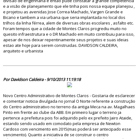
divisão de engenharia e entao pude constatar a grande competencia
e a visão de planejamento que ele tinha pois nossa equipe planejou ,
e projetou as avenidas Jose Correa Machado, Vargen Grande e
Bicano e tambem a via urbana que seria implantada no local dos
trilhos da linha férrea, alem de diversas obras escolares , asfalto etc.
Foram tempos que a cidade de Montes Claros progrediu muito no
quesito infraestrutura e o DR Machado em muito contribuiu para isso,
apesar de nos deixar repentinamente seus projetos e suas ideias
estao ate hoje para serem construidas. DAVIDSON CALDEIRA,
arquiteto e urbanista
76261
Por Davidson Caldeira - 9/10/2013 11:19:18
Novo Centro Administrativo de Montes Claros - Gostaria de esclarecer
e comentar noticia divulgada no jornal O Norte referente a construção
do Centro administrativo no terreno da antiga Meca na av. Magalhaes
Pinto em frente ao clube da ABB. Em primeiro lugar o terreno ja
pertence a prefeitura pois foi adquirido pelo ex prefeito Jairo Ataide,
estando sendo usado em comodato pela empresa de Newton
Cardoso com vencimento em 2015(mas poderá ser antecipado esse
vencimento). Quanto a iniciativa de se construir o centro