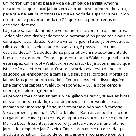
um horror! Um perigo para a vida de um pai de família! Amorim
desconhecia que Lincol já houvera alterado o velocímetro do carro,
para que na leitura, mostrasse uma velocidade superior a real, tudo
no intuito de provocar medo no Zé, que temia por correrias em
estradas de terra.
Logo que saíram da cidade, o velocímetro marcou cem quilômetros.
Todos olhavam disfarçadamente, e notaram já os primeiros sinais de
contração facial do Zé. - Cento e vinte - alguém falou, já provocando:
Olha, Walduck, a velocidade desse carro, é possível isto numa
estrada desta? . Os dedos do Zé já penetravam no estofamento do
banco, se agarrando. Cento e quarenta – Veja Walduck, que absurdo
este rapaz correndo! – Walduck respondeu, - Eu já botei mais do que
isto, e não aconteceu nada. O suor escorria pela testa do nosso
saudoso Zé, ensopando a camisa. Os seus pés, torcidos. Mordia os
lábios! Mas permanecia calado! – Cento e sessenta, disse alguém -
Este carro vai capotar. Walduck respondeu – Eu, já botei cento e
oitenta, e o bicho agüentou!
As provocações continuavam e o Zé, gélido de terror, suava as bicas,
mas permanecia calado, evitando provocar os presentes, e os
mesmos por inconseqüência, incentivarem ainda mais à correria.
Veio a provocação final! - Walduck falou... Bota duzentos Lincão que
eu garanto! Se tiver problemas, eu aparo o cavaco! – O Zé explodiu!... -
Manda botar trezentos, carroceiro! Já estou vendo a manchete no
Jornal do compadre Jair Oliveira. Empresário morre na estrada que
ajudou a construir! . Corpo de comerciante é encontrado a cento e