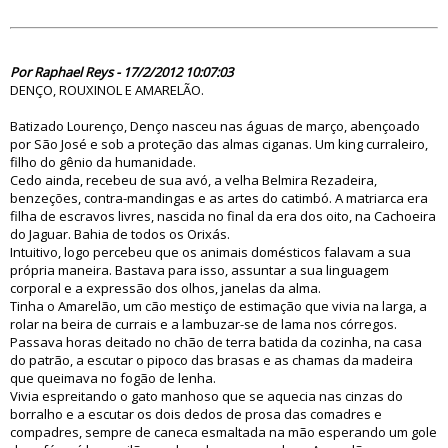
70466
Por Raphael Reys - 17/2/2012 10:07:03
DENÇO, ROUXINOL E AMARELÃO.
Batizado Lourenço, Denço nasceu nas águas de março, abençoado
por São José e sob a proteção das almas ciganas. Um king curraleiro,
filho do gênio da humanidade.
Cedo ainda, recebeu de sua avó, a velha Belmira Rezadeira,
benzeções, contra-mandingas e as artes do catimbó. A matriarca era
filha de escravos livres, nascida no final da era dos oito, na Cachoeira
do Jaguar. Bahia de todos os Orixás.
Intuitivo, logo percebeu que os animais domésticos falavam a sua
própria maneira. Bastava para isso, assuntar a sua linguagem
corporal e a expressão dos olhos, janelas da alma.
Tinha o Amarelão, um cão mestiço de estimação que vivia na larga, a
rolar na beira de currais e a lambuzar-se de lama nos córregos.
Passava horas deitado no chão de terra batida da cozinha, na casa
do patrão, a escutar o pipoco das brasas e as chamas da madeira
que queimava no fogão de lenha.
Vivia espreitando o gato manhoso que se aquecia nas cinzas do
borralho e a escutar os dois dedos de prosa das comadres e
compadres, sempre de caneca esmaltada na mão esperando um gole