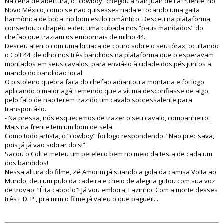
Na cena de abertura, o “cowboy” chegou a San Juan de La Puente, no
Novo México, como se não quisesses nada e tocando uma gaita
harmônica de boca, no bom estilo romântico. Desceu na plataforma,
consertou o chapéu e deu uma cubada nos “paus mandados” do
chefão que traziam os embornais de milho 44.
Desceu atento com uma bruaca de couro sobre o seu tórax, ocultando
o Colt 44, de olho nos três bandidos na plataforma que o esperavam
montados em seus cavalos, para enviá-lo à cidade dos pés juntos a
mando do bandidão local.
O pistoleiro quebra faca do chefão adiantou a montaria e foi logo
aplicando o maior agá, temendo que a vítima desconfiasse de algo,
pelo fato de não terem trazido um cavalo sobressalente para
transportá-lo.
- Na pressa, nós esquecemos de trazer o seu cavalo, companheiro.
Mais na frente tem um bom de sela.
Como todo artista, o “cowboy” foi logo respondendo: “Não precisava,
pois já já vão sobrar dois!”.
Sacou o Colt e meteu um peteleco bem no meio da testa de cada um
dos bandidos!
Nessa altura do filme, Zé Amorim já suando a gola da camisa Volta ao
Mundo, deu um pulo da cadeira e cheio de alegria gritou com sua voz
de trovão: “Êita caboclo”! Já vou embora, Lazinho. Com a morte desses
três F.D. P., pra mim o filme já valeu o que paguei!...