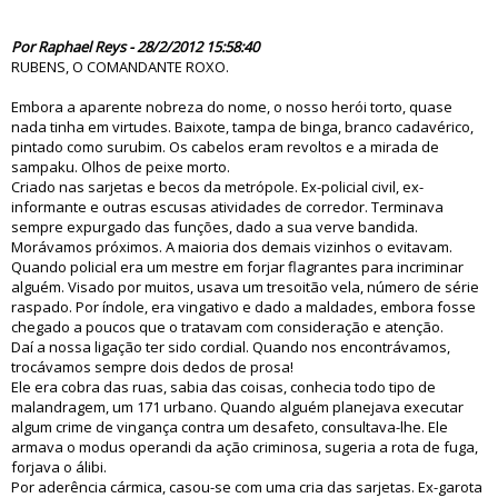
70533
Por Raphael Reys - 28/2/2012 15:58:40
RUBENS, O COMANDANTE ROXO.
Embora a aparente nobreza do nome, o nosso herói torto, quase
nada tinha em virtudes. Baixote, tampa de binga, branco cadavérico,
pintado como surubim. Os cabelos eram revoltos e a mirada de
sampaku. Olhos de peixe morto.
Criado nas sarjetas e becos da metrópole. Ex-policial civil, ex-
informante e outras escusas atividades de corredor. Terminava
sempre expurgado das funções, dado a sua verve bandida.
Morávamos próximos. A maioria dos demais vizinhos o evitavam.
Quando policial era um mestre em forjar flagrantes para incriminar
alguém. Visado por muitos, usava um tresoitão vela, número de série
raspado. Por índole, era vingativo e dado a maldades, embora fosse
chegado a poucos que o tratavam com consideração e atenção.
Daí a nossa ligação ter sido cordial. Quando nos encontrávamos,
trocávamos sempre dois dedos de prosa!
Ele era cobra das ruas, sabia das coisas, conhecia todo tipo de
malandragem, um 171 urbano. Quando alguém planejava executar
algum crime de vingança contra um desafeto, consultava-lhe. Ele
armava o modus operandi da ação criminosa, sugeria a rota de fuga,
forjava o álibi.
Por aderência cármica, casou-se com uma cria das sarjetas. Ex-garota