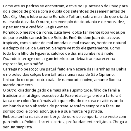
Como até as pedras se encontram, estive no Quarteirão do Povo para
dois dedos de prosa com a dupla dos setentões dessemelhantes de
Moc City. Um, o lobo urbano Ronaldo Toffani, cobra mais do que criada
na escola da vida. O outro, um exemplo de cidadania e de honradez,
o pecuarista e cinéfolo Gegê Gomes.
Ronaldo, o mestre da ironia, cuca leve, dolce far niente (boa vida), pé
de pano estilo canastrão de Roliude. Emérito dom Juan de alcovas
tropicais, consolador de mal amadas e mal casadas, herdeiro natural
e adepto da Lei de Gerson. Sempre vestido elegantemente. Como
todo bom filho de Figueira, católico de dia, macumbeiro à noite.
Quando interage com algum interlocutor deixa transparecer na
expressão, uma môfa!
Carrega no pescoço um patuá feito em Nazaré das Farinhas na Bahia
e no bolso das calças bem talhadas uma reza de São Cipriano,
fechando o corpo contra bala de namorado, noivo, amante fixo ou
marido ciumento.
O outro, criador de gado da mais alta supimpitude, filho de família
tradicional, mui digno executivo da Fazenda Larga onde a fartura é
tanta que colonião dá mais alto que telhado de casa e caititus anda
em bando e são abatidos de porrete. Mantém sempre na face um
sorriso dócil e conciliador, que é a sua marca registrada.
Embora tenha nascido em berço de ouro se comporta e se veste com
parcimônia. Polido, discreto, cortez, profundamente religioso. Chega a
ser um simplista.