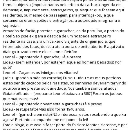
forma subjetiva (impulsionados pelo efeito da cachaça ingerida em
demasia) e, impunemente, estrangeiros, quaisquer que fossem aqui
residentes, ou mesmo de passagem, para interrogá-los, já que
certamente eram espiões e entregá-los, a autoridade imaginaria e
supostas.
Armados de facão, porretes e garruchas, os da patrulha, a portas do
Hotel São Jose exigiam a descida de um hospede estrangeiro
residente na casa. Era um caixeiro viajante de origem judia, que
informado dos fatos, desceu ate a porta de peito aberto. E aqui vai o
dialogo travado entre ele e Leonel Beirão:
Leonel – (apontando à garrucha) Têje preso!
Judeu - (sem entender, por estarem àqueles homens bêbados) Por
quê?
Leonel – Caçamos os inimigos dos Aliados!
Judeu - (pondo a mão no coração) Eu sou judeu e os meus patrícios
estão sendo caçados pelos Nazistas, os senhores deveriam ter vindo
aqui para me prestar solidariedade. Nos também somos aliados!
Gaiato bêbado – (enquanto Leonel baixava a 380`) Foram os judeus
que mataram Jesus!
Leonel – (apontando novamente a garrucha) Têje preso!
Judeu - (estupefato) Mas isso foi há 1940 anos.
Leonel – (garrucha em riste) Não interessa, estou recebendo a queixa
agora! Portanto acompanhe-me em nome da lei!
Este diálogo, que veio a fazer parte do folclore Montes-clarense, e por