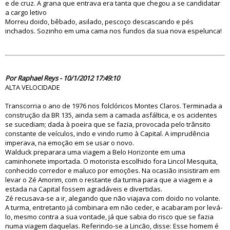
e de cruz. A grana que entrava era tanta que chegou a se candidatar
a cargo letivo
Morreu doido, bêbado, asilado, pescoço descascando e pés
inchados. Sozinho em uma cama nos fundos da sua nova espelunca!
70083
Por Raphael Reys - 10/1/2012 17:49:10
ALTA VELOCIDADE
Transcorria o ano de 1976 nos folclóricos Montes Claros. Terminada a
construção da BR 135, ainda sem a camada asfáltica, e os acidentes
se sucediam; dada à poeira que se fazia, provocada pelo trânsito
constante de veículos, indo e vindo rumo à Capital. A imprudência
imperava, na emoção em se usar o novo.
Walduck preparara uma viagem a Belo Horizonte em uma
caminhonete importada. O motorista escolhido fora Lincol Mesquita,
conhecido corredor e maluco por emoções. Na ocasião insistiram em
levar o Zé Amorim, com o restante da turma para que a viagem e a
estada na Capital fossem agradáveis e divertidas.
Zé recusava-se a ir, alegando que não viajava com doido no volante.
A turma, entretanto já combinara em não ceder, e acabaram por levá-
lo, mesmo contra a sua vontade, já que sabia do risco que se fazia
numa viagem daquelas. Referindo-se a Lincão, disse: Esse homem é