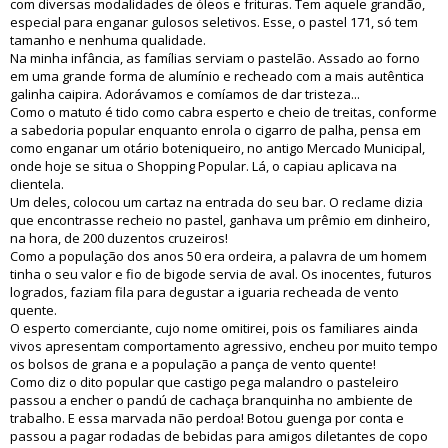
com diversas modalidades de óleos e frituras. Tem aquele grandão,
especial para enganar gulosos seletivos. Esse, o pastel 171, só tem
tamanho e nenhuma qualidade.
Na minha infância, as famílias serviam o pastelão. Assado ao forno
em uma grande forma de alumínio e recheado com a mais autêntica
galinha caipira. Adorávamos e comíamos de dar tristeza...
Como o matuto é tido como cabra esperto e cheio de treitas, conforme
a sabedoria popular enquanto enrola o cigarro de palha, pensa em
como enganar um otário boteniqueiro, no antigo Mercado Municipal,
onde hoje se situa o Shopping Popular. Lá, o capiau aplicava na
clientela.
Um deles, colocou um cartaz na entrada do seu bar. O reclame dizia
que encontrasse recheio no pastel, ganhava um prêmio em dinheiro,
na hora, de 200 duzentos cruzeiros!
Como a população dos anos 50 era ordeira, a palavra de um homem
tinha o seu valor e fio de bigode servia de aval. Os inocentes, futuros
logrados, faziam fila para degustar a iguaria recheada de vento
quente.
O esperto comerciante, cujo nome omitirei, pois os familiares ainda
vivos apresentam comportamento agressivo, encheu por muito tempo
os bolsos de grana e a população a pança de vento quente!
Como diz o dito popular que castigo pega malandro o pasteleiro
passou a encher o pandú de cachaça branquinha no ambiente de
trabalho. E essa marvada não perdoa! Botou guenga por conta e
passou a pagar rodadas de bebidas para amigos diletantes de copo