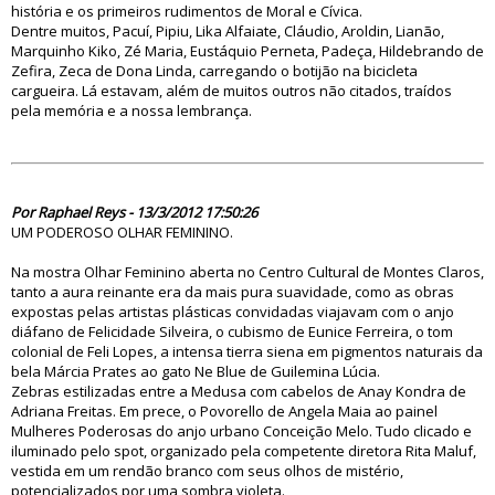
história e os primeiros rudimentos de Moral e Cívica.
Dentre muitos, Pacuí, Pipiu, Lika Alfaiate, Cláudio, Aroldin, Lianão,
Marquinho Kiko, Zé Maria, Eustáquio Perneta, Padeça, Hildebrando de
Zefira, Zeca de Dona Linda, carregando o botijão na bicicleta
cargueira. Lá estavam, além de muitos outros não citados, traídos
pela memória e a nossa lembrança.
70651
Por Raphael Reys - 13/3/2012 17:50:26
UM PODEROSO OLHAR FEMININO.
Na mostra Olhar Feminino aberta no Centro Cultural de Montes Claros,
tanto a aura reinante era da mais pura suavidade, como as obras
expostas pelas artistas plásticas convidadas viajavam com o anjo
diáfano de Felicidade Silveira, o cubismo de Eunice Ferreira, o tom
colonial de Feli Lopes, a intensa tierra siena em pigmentos naturais da
bela Márcia Prates ao gato Ne Blue de Guilemina Lúcia.
Zebras estilizadas entre a Medusa com cabelos de Anay Kondra de
Adriana Freitas. Em prece, o Povorello de Angela Maia ao painel
Mulheres Poderosas do anjo urbano Conceição Melo. Tudo clicado e
iluminado pelo spot, organizado pela competente diretora Rita Maluf,
vestida em um rendão branco com seus olhos de mistério,
potencializados por uma sombra violeta.