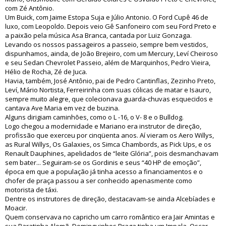
com Zé Antônio.
Um Buick, com Jaime Estopa Suja e Júlio Antonio. O Ford Cupê 46 de
luxo, com Leopoldo. Depois veio Gê Sanfoneiro com seu Ford Preto e
a paixão pela música Asa Branca, cantada por Luiz Gonzaga.
Levando os nossos passageiros a passeio, sempre bem vestidos,
dispunhamos, ainda, de João Brejeiro, com um Mercury, Leví Cheiroso
e seu Sedan Chevrolet Passeio, além de Marquinhos, Pedro Vieira,
Hélio de Rocha, Zé de Juca.
Havia, também, José Antônio, pai de Pedro Cantinflas, Zezinho Preto,
Leví, Mário Nortista, Ferreirinha com suas cólicas de matar e Isauro,
sempre muito alegre, que colecionava guarda-chuvas esquecidos e
cantava Ave Maria em vez de buzina.
Alguns dirigiam caminhões, como o L -16, o V- 8 e o Bulldog.
Logo chegou a modernidade e Mariano era instrutor de direção,
profissão que exerceu por cinqüenta anos. Aí vieram os Aero Willys,
as Rural Willys, Os Galaxies, os Simca Chambords, as Pick Ups, e os
Renault Dauphines, apelidados de “leite Glória”, pois desmanchavam
sem bater... Seguiram-se os Gordinis e seus “40 HP de emoção”,
época em que a população já tinha acesso a financiamentos e o
chofer de praça passou a ser conhecido apenasmente como
motorista de táxi.
Dentre os instrutores de direção, destacavam-se ainda Alcebíades e
Moacir.
Quem conservava no capricho um carro romântico era Jair Amintas e