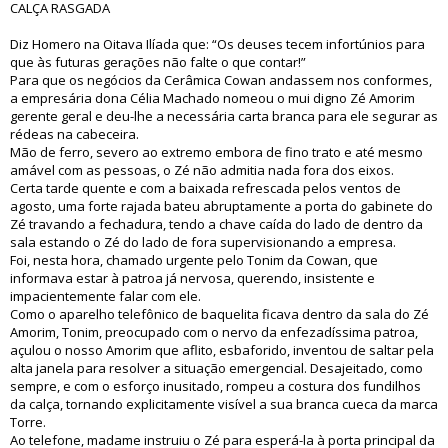
CALÇA RASGADA
Diz Homero na Oitava Ilíada que: “Os deuses tecem infortúnios para
que às futuras gerações não falte o que contar!”
Para que os negócios da Cerâmica Cowan andassem nos conformes,
a empresária dona Célia Machado nomeou o mui digno Zé Amorim
gerente geral e deu-lhe a necessária carta branca para ele segurar as
rédeas na cabeceira.
Mão de ferro, severo ao extremo embora de fino trato e até mesmo
amável com as pessoas, o Zé não admitia nada fora dos eixos.
Certa tarde quente e com a baixada refrescada pelos ventos de
agosto, uma forte rajada bateu abruptamente a porta do gabinete do
Zé travando a fechadura, tendo a chave caída do lado de dentro da
sala estando o Zé do lado de fora supervisionando a empresa.
Foi, nesta hora, chamado urgente pelo Tonim da Cowan, que
informava estar à patroa já nervosa, querendo, insistente e
impacientemente falar com ele.
Como o aparelho telefônico de baquelita ficava dentro da sala do Zé
Amorim, Tonim, preocupado com o nervo da enfezadíssima patroa,
açulou o nosso Amorim que aflito, esbaforido, inventou de saltar pela
alta janela para resolver a situação emergencial. Desajeitado, como
sempre, e com o esforço inusitado, rompeu a costura dos fundilhos
da calça, tornando explicitamente visível a sua branca cueca da marca
Torre.
Ao telefone, madame instruiu o Zé para esperá-la à porta principal da