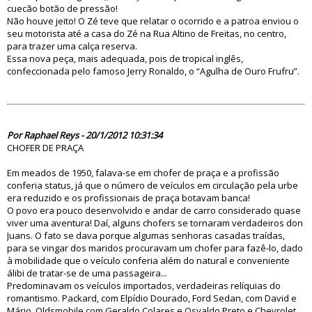
cuecão botão de pressão!
Não houve jeito! O Zé teve que relatar o ocorrido e a patroa enviou o
seu motorista até a casa do Zé na Rua Altino de Freitas, no centro,
para trazer uma calça reserva.
Essa nova peça, mais adequada, pois de tropical inglês,
confeccionada pelo famoso Jerry Ronaldo, o “Agulha de Ouro Frufru”.
70127
Por Raphael Reys - 20/1/2012 10:31:34
CHOFER DE PRAÇA
Em meados de 1950, falava-se em chofer de praça e a profissão
conferia status, já que o número de veículos em circulação pela urbe
era reduzido e os profissionais de praça botavam banca!
O povo era pouco desenvolvido e andar de carro considerado quase
viver uma aventura! Daí, alguns chofers se tornaram verdadeiros don
Juans. O fato se dava porque algumas senhoras casadas traídas,
para se vingar dos maridos procuravam um chofer para fazê-lo, dado
à mobilidade que o veículo conferia além do natural e conveniente
álibi de tratar-se de uma passageira...
Predominavam os veículos importados, verdadeiras relíquias do
romantismo. Packard, com Elpídio Dourado, Ford Sedan, com David e
Mário, Oldsmobile com Geraldo Colares e Osvaldo Preto e Chevrolet,