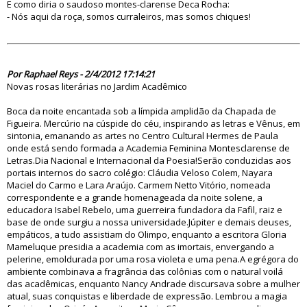
E como diria o saudoso montes-clarense Deca Rocha:
- Nós aqui da roça, somos curraleiros, mas somos chiques!
70928
Por Raphael Reys - 2/4/2012 17:14:21
Novas rosas literárias no Jardim Acadêmico
Boca da noite encantada sob a límpida amplidão da Chapada de
Figueira. Mercúrio na cúspide do céu, inspirando as letras e Vênus, em
sintonia, emanando as artes no Centro Cultural Hermes de Paula
onde está sendo formada a Academia Feminina Montesclarense de
Letras.Dia Nacional e Internacional da Poesia!Serão conduzidas aos
portais internos do sacro colégio: Cláudia Veloso Colem, Nayara
Maciel do Carmo e Lara Araújo. Carmem Netto Vitório, nomeada
correspondente e a grande homenageada da noite solene, a
educadora Isabel Rebelo, uma guerreira fundadora da Fafil, raiz e
base de onde surgiu a nossa universidade.Júpiter e demais deuses,
empáticos, a tudo assistiam do Olimpo, enquanto a escritora Gloria
Mameluque presidia a academia com as imortais, envergando a
pelerine, emoldurada por uma rosa violeta e uma pena.A egrégora do
ambiente combinava a fragrância das colônias com o natural voilá
das acadêmicas, enquanto Nancy Andrade discursava sobre a mulher
atual, suas conquistas e liberdade de expressão. Lembrou a magia