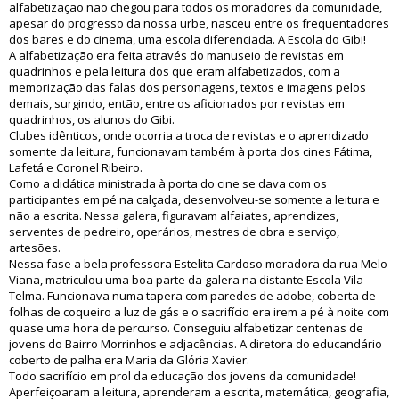
alfabetização não chegou para todos os moradores da comunidade,
apesar do progresso da nossa urbe, nasceu entre os frequentadores
dos bares e do cinema, uma escola diferenciada. A Escola do Gibi!
A alfabetização era feita através do manuseio de revistas em
quadrinhos e pela leitura dos que eram alfabetizados, com a
memorização das falas dos personagens, textos e imagens pelos
demais, surgindo, então, entre os aficionados por revistas em
quadrinhos, os alunos do Gibi.
Clubes idênticos, onde ocorria a troca de revistas e o aprendizado
somente da leitura, funcionavam também à porta dos cines Fátima,
Lafetá e Coronel Ribeiro.
Como a didática ministrada à porta do cine se dava com os
participantes em pé na calçada, desenvolveu-se somente a leitura e
não a escrita. Nessa galera, figuravam alfaiates, aprendizes,
serventes de pedreiro, operários, mestres de obra e serviço,
artesões.
Nessa fase a bela professora Estelita Cardoso moradora da rua Melo
Viana, matriculou uma boa parte da galera na distante Escola Vila
Telma. Funcionava numa tapera com paredes de adobe, coberta de
folhas de coqueiro a luz de gás e o sacrifício era irem a pé à noite com
quase uma hora de percurso. Conseguiu alfabetizar centenas de
jovens do Bairro Morrinhos e adjacências. A diretora do educandário
coberto de palha era Maria da Glória Xavier.
Todo sacrifício em prol da educação dos jovens da comunidade!
Aperfeiçoaram a leitura, aprenderam a escrita, matemática, geografia,