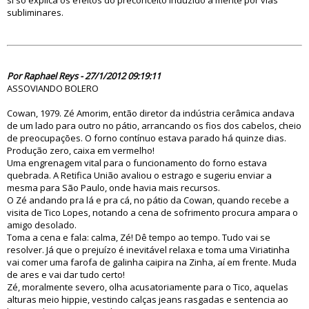
si só explica os efeitos do preconceito induzido à mente por vias
subliminares.
70249
Por Raphael Reys - 27/1/2012 09:19:11
ASSOVIANDO BOLERO
Cowan, 1979. Zé Amorim, então diretor da indústria cerâmica andava
de um lado para outro no pátio, arrancando os fios dos cabelos, cheio
de preocupações. O forno contínuo estava parado há quinze dias.
Produção zero, caixa em vermelho!
Uma engrenagem vital para o funcionamento do forno estava
quebrada. A Retifica União avaliou o estrago e sugeriu enviar a
mesma para São Paulo, onde havia mais recursos.
O Zé andando pra lá e pra cá, no pátio da Cowan, quando recebe a
visita de Tico Lopes, notando a cena de sofrimento procura ampara o
amigo desolado.
Toma a cena e fala: calma, Zé! Dê tempo ao tempo. Tudo vai se
resolver. Já que o prejuízo é inevitável relaxa e toma uma Viriatinha
vai comer uma farofa de galinha caipira na Zinha, aí em frente. Muda
de ares e vai dar tudo certo!
Zé, moralmente severo, olha acusatoriamente para o Tico, aquelas
alturas meio hippie, vestindo calças jeans rasgadas e sentencia ao