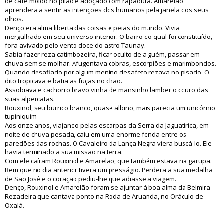
de café moído no pilão e adoçado com rapadura. Amarelão
aprendera a sentir as intenções dos humanos pela janela dos seus
olhos.
Denço era alma liberta das coisas e peias do mundo. Vivia
mergulhado em seu universo interior. O barro do qual foi constituído,
fora avivado pelo vento doce do astro Taunay.
Sabia fazer reza catimbozeira, ficar oculto de alguém, passar em
chuva sem se molhar. Afugentava cobras, escorpiões e marimbondos.
Quando desafiado por algum menino desafeto rezava no pisado. O
dito tropicava e batia as fuças no chão.
Assobiava e cachorro bravo vinha de mansinho lamber o couro das
suas alpercatas.
Rouxinol, seu burrico branco, quase albino, mais parecia um unicórnio
tupiniquim.
Aos onze anos, viajando pelas escarpas da Serra da Jaguatirica, em
noite de chuva pesada, caiu em uma enorme fenda entre os
paredões das rochas. O Cavaleiro da Lança Negra viera buscá-lo. Ele
havia terminado a sua missão na terra.
Com ele caíram Rouxinol e Amarelão, que também estava na garupa.
Bem que no dia anterior tivera um presságio. Perdera a sua medalha
de São José e o coração pediu-lhe que adiasse a viagem.
Denço, Rouxinol e Amarelão foram-se ajuntar à boa alma da Belmira
Rezadeira que cantava ponto na Roda de Aruanda, no Oráculo de
Oxalá.