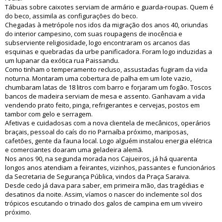
Tábuas sobre caixotes serviam de armário e guarda-roupas. Quem é
do beco, assimila as configurações do beco.
Chegadas à metrópole nos idos da migração dos anos 40, oriundas
do interior campesino, com suas roupagens de inocência e
subserviente religiosidade, logo encontraram os arcanos das
esquinas e quebradas da urbe panificadora. Foram logo induzidas a
um lupanar da exótica rua Paissandu.
Como tinham o temperamento recluso, assustadas fugiram da vida
noturna. Montaram uma cobertura de palha em um lote vazio,
chumbaram latas de 18 litros com barro e forjaram um fogão. Toscos
bancos de madeira serviam de mesa e assento. Ganhavam a vida
vendendo prato feito, pinga, refrigerantes e cervejas, postos em
tambor com gelo e serragem.
Afetivas e cuidadosas com a nova clientela de mecânicos, operários
braçais, pessoal do caís do rio Parnaíba próximo, mariposas,
cafetões, gente da fauna local. Logo alguém instalou energia elétrica
e comerciantes doaram uma geladeira alemã.
Nos anos 90, na segunda morada nos Cajueiros, já há quarenta
longos anos atendiam a feirantes, vizinhos, passantes e funcionários
da Secretaria de Segurança Pública, vindos da Praça Saraiva.
Desde cedo já dava para saber, em primeira mão, das tragédias e
desatinos da noite. Assim, víamos o nascer do inclemente sol dos
trópicos escutando o trinado dos galos de campina em um viveiro
próximo.