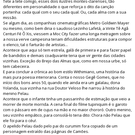
Tete a tete comigo, esses dois ilustres montes-clarenses, tão
diferentes em personalidade o que reforça o dito da canção
portenha: cada qual com o seu cada qual. Ou, cada alma com a sua
missão.
Se algum dia, as companhias cinematográficas Metro Goldwin Mayer
ou mesmo, como bem diria o saudoso Lezinho Lafetá, a Vinte Tê Agâ
Centuri Fé Ô Xis, viessem a Moc City fazer uma longa metragem sobre
a nossa verve campesina teriam dificuldades estruturais para compor
o elenco, tal o farturão de artistas...
Acontece que aqui só tem estrela, galã de primeira e para fazer papel
de bandidos e demais coadjuvante teria que vir gente das cidades
vizinhas. Exceção do Brejo das Almas que, como em nossa urbe, só
tem cabeceira.
E para concluir a crônica ao bom estilo Withimiano, uma história da
mais pura poesia interiorana. Conta o nosso Gegê Gomes, que no
início dos bons anos 50, quando ele ainda era um galalau, dona
Yolanda, sua vizinha na rua Doutor Veloso lhe narrou à história do
menino Pelau.
Acontece que o infante tinha um passarinho de estimação que veio a
morrer de morte morrida. A cena final do filme tupiniquim é o garoto
com o pássaro em de cujus na mão e no maior chororó. Outro menino,
seu vizinho empático, para consolá-lo teria dito: Chora não Pelau que
ele foi para o céu!.
O apelido Pelau dado pelo pai do curumim fora copiado de um
personagem extraído das páginas de Camões.