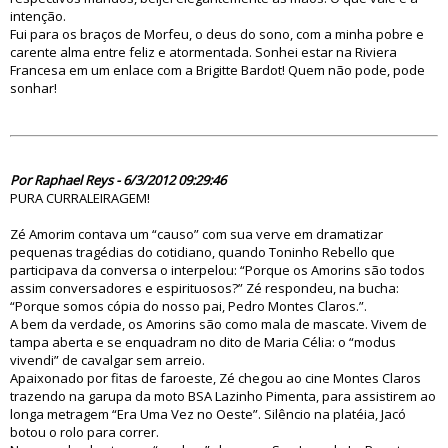
intenção.
Fui para os braços de Morfeu, o deus do sono, com a minha pobre e
carente alma entre feliz e atormentada. Sonhei estar na Riviera
Francesa em um enlace com a Brigitte Bardot! Quem não pode, pode
sonhar!
70578
Por Raphael Reys - 6/3/2012 09:29:46
PURA CURRALEIRAGEM!
Zé Amorim contava um “causo” com sua verve em dramatizar
pequenas tragédias do cotidiano, quando Toninho Rebello que
participava da conversa o interpelou: “Porque os Amorins são todos
assim conversadores e espirituosos?” Zé respondeu, na bucha:
“Porque somos cópia do nosso pai, Pedro Montes Claros.”.
A bem da verdade, os Amorins são como mala de mascate. Vivem de
tampa aberta e se enquadram no dito de Maria Célia: o “modus
vivendi” de cavalgar sem arreio.
Apaixonado por fitas de faroeste, Zé chegou ao cine Montes Claros
trazendo na garupa da moto BSA Lazinho Pimenta, para assistirem ao
longa metragem “Era Uma Vez no Oeste”. Silêncio na platéia, Jacó
botou o rolo para correr.