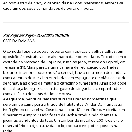
Ao bom estilo delivery, o capitão da nau dos insensatos, entregava
cada um dos seus comandados de porta em porta.
70483
Por Raphael Reys - 21/2/2012 19:19:19
CAFÉ DA DAMIANA
O cômodo feito de adobe, coberto com rústicas e velhas telhas, em
oposição às estruturas de alvenaria da modernidade. Fincado com o
costado do Mercado do Cajueiro, rua São João, centro da Capital, em
Teresina (PI). Mais parecia uma câmara de retificação dos Hades.
No lance interior e posto no vão central, havia uma mesa de madeira
com cadeiras de metalon enroladas em espaguete de plástico. Onde
se tomava as cinco da matina o cafezinho fumegante, uma boa dose
de cachaça Mangueira com tira-gosto de siriguela, acompanhados
com a mística dos dois dedos de prosa.
À esquerda, penducavam três surradas redes nordestinas que
serviam de cama para a tríade de habitantes. A líder Damiana, sua
irmã gêmea uni vitelina Cosmiana e o ancião seu Firmo. À direita, um
fumarento e improvisado fogão de lenha produzindo chamas e
picumãs pendentes do teto. Um tambor de metal de 200 litros era o
reservatório da água trazida do logradouro em potes, postos na
ródia.