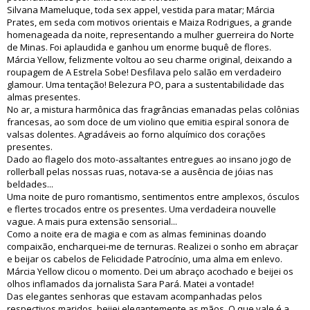
Silvana Mameluque, toda sex appel, vestida para matar; Márcia
Prates, em seda com motivos orientais e Maiza Rodrigues, a grande
homenageada da noite, representando a mulher guerreira do Norte
de Minas. Foi aplaudida e ganhou um enorme buquê de flores.
Márcia Yellow, felizmente voltou ao seu charme original, deixando a
roupagem de A Estrela Sobe! Desfilava pelo salão em verdadeiro
glamour. Uma tentação! Belezura PO, para a sustentabilidade das
almas presentes.
No ar, a mistura harmônica das fragrâncias emanadas pelas colônias
francesas, ao som doce de um violino que emitia espiral sonora de
valsas dolentes. Agradáveis ao forno alquímico dos corações
presentes.
Dado ao flagelo dos moto-assaltantes entregues ao insano jogo de
rollerball pelas nossas ruas, notava-se a ausência de jóias nas
beldades...
Uma noite de puro romantismo, sentimentos entre amplexos, ósculos
e flertes trocados entre os presentes. Uma verdadeira nouvelle
vague. A mais pura extensão sensorial...
Como a noite era de magia e com as almas femininas doando
compaixão, encharquei-me de ternuras. Realizei o sonho em abraçar
e beijar os cabelos de Felicidade Patrocínio, uma alma em enlevo.
Márcia Yellow clicou o momento. Dei um abraço acochado e beijei os
olhos inflamados da jornalista Sara Pará. Matei a vontade!
Das elegantes senhoras que estavam acompanhadas pelos
respectivos maridos, beijei elegantemente as mãos. O que vale é a