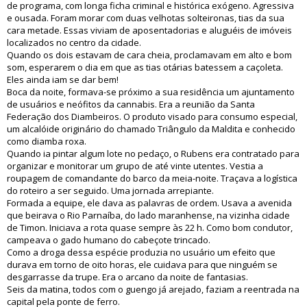
de programa, com longa ficha criminal e histórica exógeno. Agressiva
e ousada. Foram morar com duas velhotas solteironas, tias da sua
cara metade. Essas viviam de aposentadorias e aluguéis de imóveis
localizados no centro da cidade.
Quando os dois estavam de cara cheia, proclamavam em alto e bom
som, esperarem o dia em que as tias otárias batessem a caçoleta.
Eles ainda iam se dar bem!
Boca da noite, formava-se próximo a sua residência um ajuntamento
de usuários e neófitos da cannabis. Era a reunião da Santa
Federação dos Diambeiros. O produto visado para consumo especial,
um alcalóide originário do chamado Triângulo da Maldita e conhecido
como diamba roxa.
Quando ia pintar algum lote no pedaço, o Rubens era contratado para
organizar e monitorar um grupo de até vinte utentes. Vestia a
roupagem de comandante do barco da meia-noite. Traçava a logística
do roteiro a ser seguido. Uma jornada arrepiante.
Formada a equipe, ele dava as palavras de ordem. Usava a avenida
que beirava o Rio Parnaíba, do lado maranhense, na vizinha cidade
de Timon. Iniciava a rota quase sempre às 22 h. Como bom condutor,
campeava o gado humano do cabeçote trincado.
Como a droga dessa espécie produzia no usuário um efeito que
durava em torno de oito horas, ele cuidava para que ninguém se
desgarrasse da trupe. Era o arcano da noite de fantasias.
Seis da matina, todos com o guengo já arejado, faziam a reentrada na
capital pela ponte de ferro.