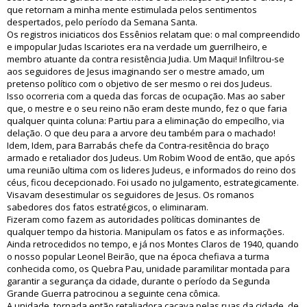
que retornam a minha mente estimulada pelos sentimentos
despertados, pelo período da Semana Santa.
Os registros iniciaticos dos Essênios relatam que: o mal compreendido
e impopular Judas Iscariotes era na verdade um guerrilheiro, e
membro atuante da contra resistência Judia. Um Maqui! Infiltrou-se
aos seguidores de Jesus imaginando ser o mestre amado, um
pretenso político com o objetivo de ser mesmo o rei dos Judeus.
Isso ocorreria com a queda das forcas de ocupação. Mas ao saber
que, o mestre e o seu reino não eram deste mundo, fez o que faria
qualquer quinta coluna: Partiu para a eliminação do empecilho, via
delação. O que deu para a arvore deu também para o machado!
Idem, Idem, para Barrabás chefe da Contra-resitência do braço
armado e retaliador dos Judeus. Um Robim Wood de então, que após
uma reunião ultima com os lideres Judeus, e informados do reino dos
céus, ficou decepcionado. Foi usado no julgamento, estrategicamente.
Visavam desestimular os seguidores de Jesus. Os romanos
sabedores dos fatos estratégicos, o eliminaram.
Fizeram como fazem as autoridades políticas dominantes de
qualquer tempo da historia. Manipulam os fatos e as informações.
Ainda retrocedidos no tempo, e já nos Montes Claros de 1940, quando
o nosso popular Leonel Beirão, que na época chefiava a turma
conhecida como, os Quebra Pau, unidade paramilitar montada para
garantir a segurança da cidade, durante o período da Segunda
Grande Guerra patrocinou a seguinte cena cômica.
A unidade, tornada então retaliadora caçava pelas ruas da cidade, de