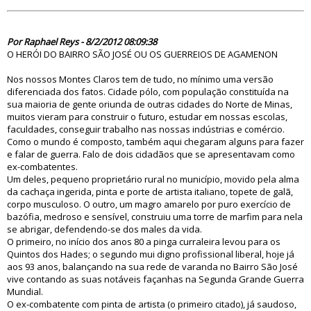
70355
Por Raphael Reys - 8/2/2012 08:09:38
O HERÓI DO BAIRRO SÃO JOSÉ OU OS GUERREIOS DE AGAMENON
Nos nossos Montes Claros tem de tudo, no mínimo uma versão
diferenciada dos fatos. Cidade pólo, com população constituída na
sua maioria de gente oriunda de outras cidades do Norte de Minas,
muitos vieram para construir o futuro, estudar em nossas escolas,
faculdades, conseguir trabalho nas nossas indústrias e comércio.
Como o mundo é composto, também aqui chegaram alguns para fazer
e falar de guerra. Falo de dois cidadãos que se apresentavam como
ex-combatentes.
Um deles, pequeno proprietário rural no município, movido pela alma
da cachaça ingerida, pinta e porte de artista italiano, topete de galã,
corpo musculoso. O outro, um magro amarelo por puro exercício de
bazófia, medroso e sensível, construiu uma torre de marfim para nela
se abrigar, defendendo-se dos males da vida.
O primeiro, no início dos anos 80 a pinga curraleira levou para os
Quintos dos Hades; o segundo mui digno profissional liberal, hoje já
aos 93 anos, balançando na sua rede de varanda no Bairro São José
vive contando as suas notáveis façanhas na Segunda Grande Guerra
Mundial.
O ex-combatente com pinta de artista (o primeiro citado), já saudoso,