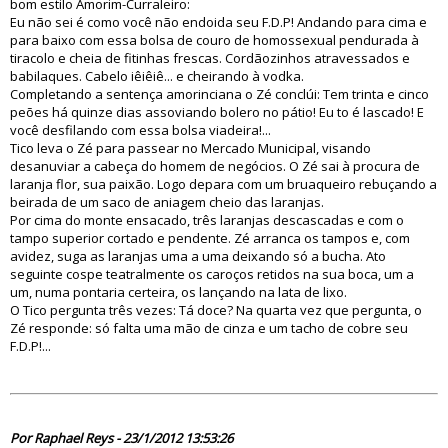
bom estilo Amorim-Curraleiro:
Eu não sei é como você não endoida seu F.D.P! Andando para cima e
para baixo com essa bolsa de couro de homossexual pendurada à
tiracolo e cheia de fitinhas frescas. Cordãozinhos atravessados e
babilaques. Cabelo iêiêiê... e cheirando à vodka.
Completando a sentença amorinciana o Zé conclúi: Tem trinta e cinco
peões há quinze dias assoviando bolero no pátio! Eu to é lascado! E
você desfilando com essa bolsa viadeira!...
Tico leva o Zé para passear no Mercado Municipal, visando
desanuviar a cabeça do homem de negócios. O Zé sai à procura de
laranja flor, sua paixão. Logo depara com um bruaqueiro rebuçando a
beirada de um saco de aniagem cheio das laranjas.
Por cima do monte ensacado, três laranjas descascadas e com o
tampo superior cortado e pendente. Zé arranca os tampos e, com
avidez, suga as laranjas uma a uma deixando só a bucha. Ato
seguinte cospe teatralmente os caroços retidos na sua boca, um a
um, numa pontaria certeira, os lançando na lata de lixo.
O Tico pergunta três vezes: Tá doce? Na quarta vez que pergunta, o
Zé responde: só falta uma mão de cinza e um tacho de cobre seu
F.D.P!...
70203
Por Raphael Reys - 23/1/2012 13:53:26