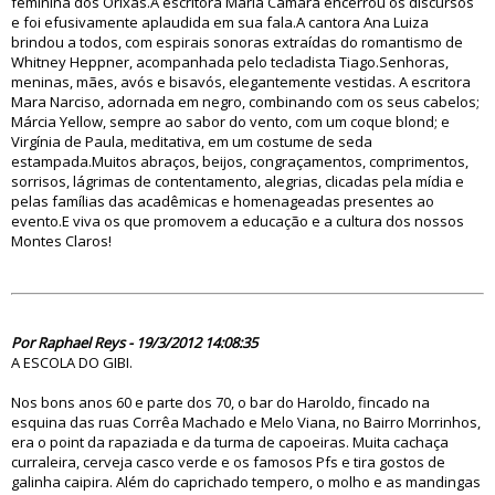
feminina dos Orixás.A escritora Maria Câmara encerrou os discursos
e foi efusivamente aplaudida em sua fala.A cantora Ana Luiza
brindou a todos, com espirais sonoras extraídas do romantismo de
Whitney Heppner, acompanhada pelo tecladista Tiago.Senhoras,
meninas, mães, avós e bisavós, elegantemente vestidas. A escritora
Mara Narciso, adornada em negro, combinando com os seus cabelos;
Márcia Yellow, sempre ao sabor do vento, com um coque blond; e
Virgínia de Paula, meditativa, em um costume de seda
estampada.Muitos abraços, beijos, congraçamentos, comprimentos,
sorrisos, lágrimas de contentamento, alegrias, clicadas pela mídia e
pelas famílias das acadêmicas e homenageadas presentes ao
evento.E viva os que promovem a educação e a cultura dos nossos
Montes Claros!
70697
Por Raphael Reys - 19/3/2012 14:08:35
A ESCOLA DO GIBI.
Nos bons anos 60 e parte dos 70, o bar do Haroldo, fincado na
esquina das ruas Corrêa Machado e Melo Viana, no Bairro Morrinhos,
era o point da rapaziada e da turma de capoeiras. Muita cachaça
curraleira, cerveja casco verde e os famosos Pfs e tira gostos de
galinha caipira. Além do caprichado tempero, o molho e as mandingas