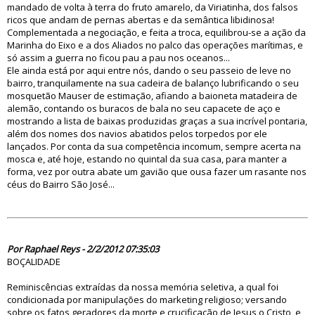
mandado de volta à terra do fruto amarelo, da Viriatinha, dos falsos
ricos que andam de pernas abertas e da semântica libidinosa!
Complementada a negociação, e feita a troca, equilibrou-se a ação da
Marinha do Eixo e a dos Aliados no palco das operações marítimas, e
só assim a guerra no ficou pau a pau nos oceanos...
Ele ainda está por aqui entre nós, dando o seu passeio de leve no
bairro, tranquilamente na sua cadeira de balanço lubrificando o seu
mosquetão Mauser de estimação, afiando a baioneta matadeira de
alemão, contando os buracos de bala no seu capacete de aço e
mostrando a lista de baixas produzidas graças a sua incrível pontaria,
além dos nomes dos navios abatidos pelos torpedos por ele
lançados. Por conta da sua competência incomum, sempre acerta na
mosca e, até hoje, estando no quintal da sua casa, para manter a
forma, vez por outra abate um gavião que ousa fazer um rasante nos
céus do Bairro São José...
70294
Por Raphael Reys - 2/2/2012 07:35:03
BOÇALIDADE
Reminiscências extraídas da nossa memória seletiva, a qual foi
condicionada por manipulações do marketing religioso; versando
sobre os fatos geradores da morte e crucificação de Jesus o Cristo, e