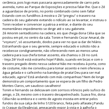
cerâmica, pois logo mais passaria apressadamente de carro pela
avenida, rumo ao Parque de Exposições e precisa falar-lhe. Que o Zé
a aguardasse de pronto, no ponto combinado como sem falta!
Estando com os fundilhos à mostra o Zé “pregou” o traseiro na
cadeira do seu gabinete evitando o ridículo ao se levantar, e instruiu o
Tonin receber e convencer a patroa a entrar, e diante do seu
momentâneo impedimento se dirigir até o seu gabinete.
Zé Amorim sentadíssimo na cadeira, eis que chega dona Célia que se
postou em pé, no centro da sala. Tonim e Fernando Cezar Amaral, de
“voyeurs”, só assuntando, doidos para ver no que ia dar de hilário.
Estranhando que o seu gerente, sempre educado e solicito não a
recebesse condignamente, não oferecendo nem ao menos uma
cadeira para sua chefa tomar assento, ela chamou o Zé no curé.
- Veja Zé! Você está estranho hoje! Pálido, suando em bicas e com o
traseiro pregado direto nessa cadeira! Não me recebeu à porta, como
de costume, não me convidou para tomar assento e nem ofereceu a
água gelada e o cafezinho na bandeja de prata! Deu para ser mal
educado, agora? Está andando com más companhias? Nem de longe
demonstra um comportamento que se espera de um filho de Pedro
Montes Claros, um saudoso cavalheiro!
Tonim e Fernando se deliciavam com sorrisos irônicos pelo sufoco do
amigo, o Zé, mesmo com o traseiro desapetrechado. Suava frio, dona
Célia não ia embora e o vento de agosto insistia em entrar pelos
fundos da sua calça de linho S120 branco, feita pelo alfaiate J.Pandu
(o Craque da Elegância), ameaçando expor à vista e à galhofa o