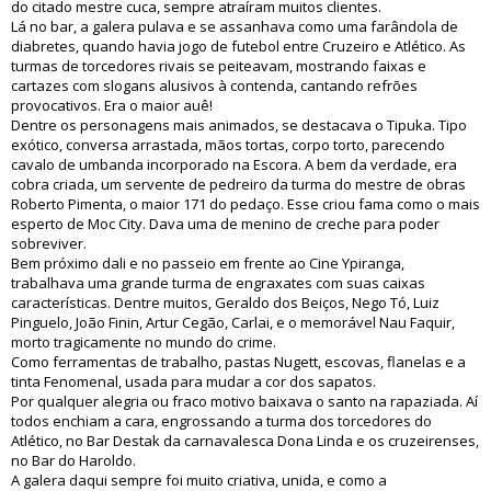
do citado mestre cuca, sempre atraíram muitos clientes.
Lá no bar, a galera pulava e se assanhava como uma farândola de
diabretes, quando havia jogo de futebol entre Cruzeiro e Atlético. As
turmas de torcedores rivais se peiteavam, mostrando faixas e
cartazes com slogans alusivos à contenda, cantando refrões
provocativos. Era o maior auê!
Dentre os personagens mais animados, se destacava o Tipuka. Tipo
exótico, conversa arrastada, mãos tortas, corpo torto, parecendo
cavalo de umbanda incorporado na Escora. A bem da verdade, era
cobra criada, um servente de pedreiro da turma do mestre de obras
Roberto Pimenta, o maior 171 do pedaço. Esse criou fama como o mais
esperto de Moc City. Dava uma de menino de creche para poder
sobreviver.
Bem próximo dali e no passeio em frente ao Cine Ypiranga,
trabalhava uma grande turma de engraxates com suas caixas
características. Dentre muitos, Geraldo dos Beiços, Nego Tó, Luiz
Pinguelo, João Finin, Artur Cegão, Carlai, e o memorável Nau Faquir,
morto tragicamente no mundo do crime.
Como ferramentas de trabalho, pastas Nugett, escovas, flanelas e a
tinta Fenomenal, usada para mudar a cor dos sapatos.
Por qualquer alegria ou fraco motivo baixava o santo na rapaziada. Aí
todos enchiam a cara, engrossando a turma dos torcedores do
Atlético, no Bar Destak da carnavalesca Dona Linda e os cruzeirenses,
no Bar do Haroldo.
A galera daqui sempre foi muito criativa, unida, e como a