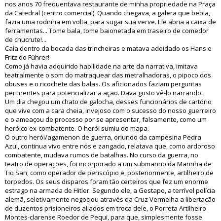
nos anos 70 frequentava restaurante de minha propriedade na Praça
da Catedral (centro comercial). Quando chegava, a galera que bebia,
fazia uma rodinha em volta, para sugar sua verve. Ele abria a caixa de
ferramentas... Tome bala, tome baionetada em traseiro de comedor
de chucrute!...
Caía dentro da bocada das trincheiras e matava adoidado os Hans e
Fritz do Führer!
Como já havia adquirido habilidade na arte da narrativa, imitava
teatralmente o som do matraquear das metralhadoras, o pipoco dos
obuses e o ricochete das balas. Os aficionados faziam perguntas
pertinentes para potencializar a ação. Dava gosto vê-lo narrando.
Um dia chegou um chato de galocha, desses funcionários de cartório
que vive com a cara cheia, invejoso com o sucesso do nosso guerreiro
e o ameaçou de processo por se apresentar, falsamente, como um
heróico ex-combatente. O herói sumiu do mapa.
O outro herói/agamenon de guerra, oriundo da campesina Pedra
Azul, continua vivo entre nós e zangado, relatava que, como ardoroso
combatente, mudava rumos de batalhas. No curso da guerra, no
teatro de operações, foi incorporado a um submarino da Marinha de
Tio San, como operador de periscópio e, posteriormente, artilheiro de
torpedos. Os seus disparos foram tão certeiros que fez um enorme
estrago na armada de Hitler. Segundo ele, a Gestapo, a terrível polícia
alemã, seletivamente negociou através da Cruz Vermelha a libertação
de duzentos prisioneiros aliados em troca dele, o Porreta Artilheiro
Montes-clarense Roedor de Pequi, para que, simplesmente fosse