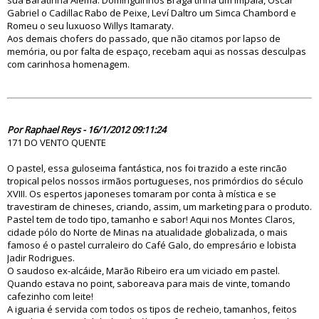
sua Baratinha Alemã. Dominguinhos Braga tinha um Impala, Oscar
Gabriel o Cadillac Rabo de Peixe, Leví Daltro um Simca Chambord e
Romeu o seu luxuoso Willys Itamaraty.
Aos demais chofers do passado, que não citamos por lapso de
memória, ou por falta de espaço, recebam aqui as nossas desculpas
com carinhosa homenagem.
70110
Por Raphael Reys - 16/1/2012 09:11:24
171 DO VENTO QUENTE
O pastel, essa guloseima fantástica, nos foi trazido a este rincão
tropical pelos nossos irmãos portugueses, nos primórdios do século
XVIII. Os espertos japoneses tomaram por conta à mística e se
travestiram de chineses, criando, assim, um marketing para o produto.
Pastel tem de todo tipo, tamanho e sabor! Aqui nos Montes Claros,
cidade pólo do Norte de Minas na atualidade globalizada, o mais
famoso é o pastel curraleiro do Café Galo, do empresário e lobista
Jadir Rodrigues.
O saudoso ex-alcáide, Marão Ribeiro era um viciado em pastel.
Quando estava no point, saboreava para mais de vinte, tomando
cafezinho com leite!
A iguaria é servida com todos os tipos de recheio, tamanhos, feitos