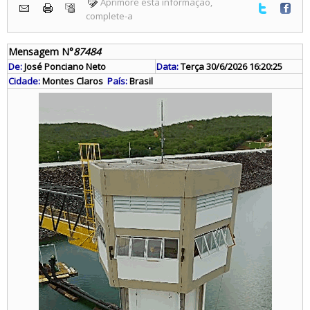
Aprimore esta informação,
complete-a
Mensagem N°
87484
De:
José Ponciano Neto
Data:
Terça 30/6/2026 16:20:25
Cidade:
Montes Claros
País:
Brasil