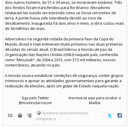
dois outros homens, de 51 e 34 anos, se mostravam estáveis. Três
dos feridos foram transferidos para Rio Branco. Moradores
relataram ter ouvido um estrondo como se fosse um tremor de
terra. A ponte havia sido interditada devido ao risco de
desabamento. Inaugurada há dois anos e meio, a obra custou mais
de 36 milhões de reais.
Adversários na segunda rodada da primeira fase da Copa do
Mundo, Brasil e Haiti estiveram muito próximos nas duas primeiras
décadas do século atual. O Brasil liderou a missão de paz da
Organização das Nações Unidas (ONU) naquele país, conhecida
como “Minustah”, de 2004 a 2013, com 37,5 mil militares, nossos
conterrâneos, atuando no país.
A missão visava estabilizar condições de segurança, conter grupos
criminosos e apoiar as atividades governamentais para garantir a
realização de eleições, após um golpe de Estado naquela nação.
Siga pelo Twitter
Inscreva-se aqui para receber o
@montesclaroscom
Maillist
Aprimore esta informação,
complete-a