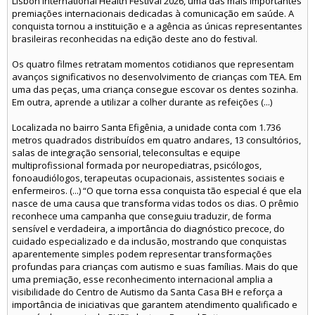
Lisbon International Health Festival 2026, uma das mais importantes
premiações internacionais dedicadas à comunicação em saúde. A
conquista tornou a instituição e a agência as únicas representantes
brasileiras reconhecidas na edição deste ano do festival.
Os quatro filmes retratam momentos cotidianos que representam
avanços significativos no desenvolvimento de crianças com TEA. Em
uma das peças, uma criança consegue escovar os dentes sozinha.
Em outra, aprende a utilizar a colher durante as refeições (...)
Localizada no bairro Santa Efigênia, a unidade conta com 1.736
metros quadrados distribuídos em quatro andares, 13 consultórios,
salas de integração sensorial, teleconsultas e equipe
multiprofissional formada por neuropediatras, psicólogos,
fonoaudiólogos, terapeutas ocupacionais, assistentes sociais e
enfermeiros. (...) “O que torna essa conquista tão especial é que ela
nasce de uma causa que transforma vidas todos os dias. O prêmio
reconhece uma campanha que conseguiu traduzir, de forma
sensível e verdadeira, a importância do diagnóstico precoce, do
cuidado especializado e da inclusão, mostrando que conquistas
aparentemente simples podem representar transformações
profundas para crianças com autismo e suas famílias. Mais do que
uma premiação, esse reconhecimento internacional amplia a
visibilidade do Centro de Autismo da Santa Casa BH e reforça a
importância de iniciativas que garantem atendimento qualificado e