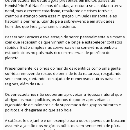
Os venezuelanos estão agora presentes em muitos países do
Hemisfério Sul. Nas últimas décadas, acentuou-se a saída da terra
natal, mas o recente cataclismo, resultante de crises terríveis,
chamou a atenção para essa migração. Em Belo Horizonte, eles
habitam a periferia, lutando pela sobrevivência em atividades
humildes que lhes garantem o sustento.
Passei por Caracas e tive ensejo de sentir pessoalmente a simpatia
com que recebiam os que vinham de longe e estabelecer contatos
rápidos. E são simples nas conversas e na convivência, embora
estabelecidos no país mais rico em reservas de petróleo do
planeta.
Presentemente, os olhos do mundo os identifica como uma gente
sofrida, removendo restos de bens de toda natureza, resgatando
seus mortos, contando com ajuda de numerosos outros países e
regiões, além da ONU.
Os venezuelanos não souberam aproveitar a riqueza natural que
abrigou os maus políticos, os donos do poder aproveitam a
ingenuidade de inúmeros e da supremacia dos grupos militares e
políticos, e chegaram ao que são hoje.
A catástrofe de junho é um exemplo para outros povos que buscam
assumir a gestão dos negócios públicos sem sentimento de pátria.