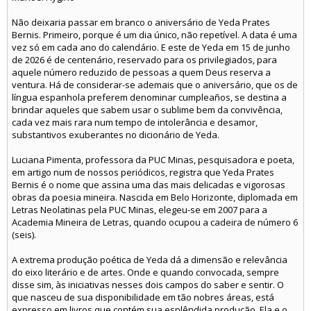
Não deixaria passar em branco o aniversário de Yeda Prates
Bernis. Primeiro, porque é um dia único, não repetível. A data é uma
vez só em cada ano do calendário. E este de Yeda em 15 de junho
de 2026 é de centenário, reservado para os privilegiados, para
aquele número reduzido de pessoas a quem Deus reserva a
ventura. Há de considerar-se ademais que o aniversário, que os de
língua espanhola preferem denominar cumpleaños, se destina a
brindar aqueles que sabem usar o sublime bem da convivência,
cada vez mais rara num tempo de intolerância e desamor,
substantivos exuberantes no dicionário de Yeda.
Luciana Pimenta, professora da PUC Minas, pesquisadora e poeta,
em artigo num de nossos periódicos, registra que Yeda Prates
Bernis é o nome que assina uma das mais delicadas e vigorosas
obras da poesia mineira. Nascida em Belo Horizonte, diplomada em
Letras Neolatinas pela PUC Minas, elegeu-se em 2007 para a
Academia Mineira de Letras, quando ocupou a cadeira de número 6
(seis).
A extrema produção poética de Yeda dá a dimensão e relevância
do eixo literário e de artes. Onde e quando convocada, sempre
disse sim, às iniciativas nesses dois campos do saber e sentir. O
que nasceu de sua disponibilidade em tão nobres áreas, está
expresso em livros que contém sua esplêndida produção. Ela e o