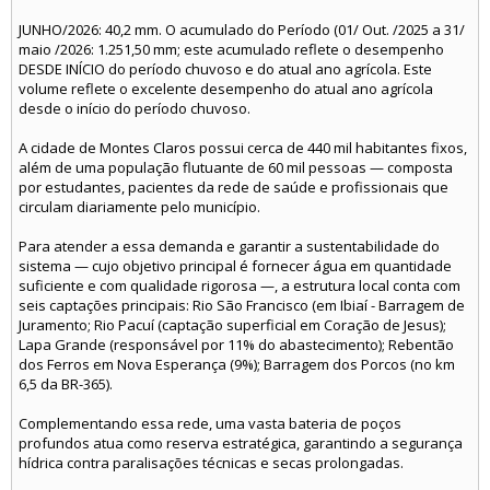
JUNHO/2026: 40,2 mm. O acumulado do Período (01/ Out. /2025 a 31/
maio /2026: 1.251,50 mm; este acumulado reflete o desempenho
DESDE INÍCIO do período chuvoso e do atual ano agrícola. Este
volume reflete o excelente desempenho do atual ano agrícola
desde o início do período chuvoso.
A cidade de Montes Claros possui cerca de 440 mil habitantes fixos,
além de uma população flutuante de 60 mil pessoas — composta
por estudantes, pacientes da rede de saúde e profissionais que
circulam diariamente pelo município.
Para atender a essa demanda e garantir a sustentabilidade do
sistema — cujo objetivo principal é fornecer água em quantidade
suficiente e com qualidade rigorosa —, a estrutura local conta com
seis captações principais: Rio São Francisco (em Ibiaí - Barragem de
Juramento; Rio Pacuí (captação superficial em Coração de Jesus);
Lapa Grande (responsável por 11% do abastecimento); Rebentão
dos Ferros em Nova Esperança (9%); Barragem dos Porcos (no km
6,5 da BR-365).
Complementando essa rede, uma vasta bateria de poços
profundos atua como reserva estratégica, garantindo a segurança
hídrica contra paralisações técnicas e secas prolongadas.