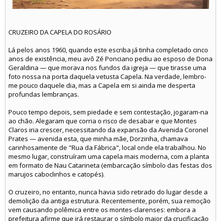
CRUZEIRO DA CAPELA DO ROSÁRIO
Lá pelos anos 1960, quando este escriba já tinha completado cinco
anos de existência, meu avô Zé Ponciano pediu ao esposo de Dona
Geraldina — que morava nos fundos da igreja — que tirasse uma
foto nossa na porta daquela vetusta Capela. Na verdade, lembro-
me pouco daquele dia, mas a Capela em si ainda me desperta
profundas lembranças.
Pouco tempo depois, sem piedade e sem contestação, jogaram-na
ao chão. Alegaram que corria o risco de desabar e que Montes
Claros iria crescer, necessitando da expansão da Avenida Coronel
Prates — avenida esta, que minha mãe, Dorzinha, chamava
carinhosamente de "Rua da Fábrica", local onde ela trabalhou. No
mesmo lugar, construíram uma capela mais moderna, com a planta
em formato de Nau Catarineta (embarcação símbolo das festas dos
marujos caboclinhos e catopés).
O cruzeiro, no entanto, nunca havia sido retirado do lugar desde a
demolição da antiga estrutura. Recentemente, porém, sua remoção
vem causando polêmica entre os montes-clarenses: embora a
prefeitura afirme que irá restaurar o símbolo maior da crucificação