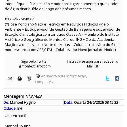
intensifique a fiscalização e monitore rigorosamente a qualidade
da água distribuída ao longo dos próximos meses.
XXX -VI- - MMXXVI
(*) José Ponciano Neto é Técnico em Recursos Hídricos /Meio
Ambiente – Ex Supervisor de Gestão de Barragens e supervisor de
Estação Climatológica com tanques Classe A – Membro do Instituto
Histórico e Geográfico de Montes Claros -IHGMC e da Academia
Maçônica de letras do Norte de Minas – Colunista Literário do Site:
montesclaros.com / 98,0 FM – Colaborador Novo Jornal de Notícia
Siga pelo Twitter
Inscreva-se aqui para receber o
@montesclaroscom
Maillist
Aprimore esta informação,
complete-a
Mensagem N°
87483
De:
Manoel Hygino
Data:
Quarta 24/6/2026 08:15:32
Cidade:
BH
Um retrato fiel
Manoel Hygino