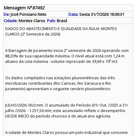
Mensagem N°
87492
De:
José Ponciano Neto
Data:
Sexta 31/7/2026 16:00:31
Cidade:
Montes Claros
País:
Brasil
DADOS DO ABASTECIMENTO E QUALIDADE DA ÁGUA: MONTES
CLAROS (2º Semestre de 2026)
A Barragem de Juramento inicia 2º semestre de 2026 operando com
88,20% de sua capacidade máxima. O nível atual está com 1,24 m
abaixo da cota máxima - volume represado de 39,69 x 10⁶ m3.
Os dados compilados nas estações pluviométricas das três
microbacias contribuintes (Rio Canoas, Rio Saracura e Rio
Juramento) apresentam o seguinte cenário pluviométrico:
JULHO/2026: 00,0 mm. O acumulado do Período (01/ Out. /2025 a 31/
julho /2026: - 1.251,50 mm; este acumulado reflete o desempenho
DESDE INÍCIO do período chuvoso e do atual ano agrícola.
A cidade de Montes Claros possui um polo industrial que consome