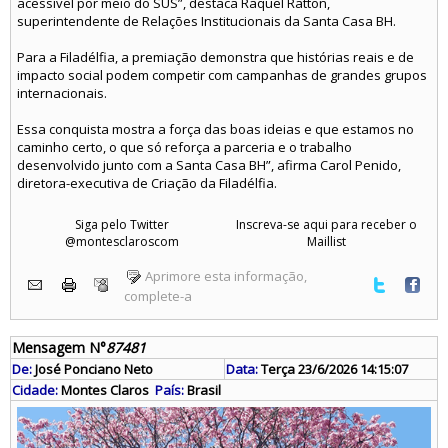
acessível por meio do SUS”, destaca Raquel Ratton,
superintendente de Relações Institucionais da Santa Casa BH.
Para a Filadélfia, a premiação demonstra que histórias reais e de
impacto social podem competir com campanhas de grandes grupos
internacionais.
Essa conquista mostra a força das boas ideias e que estamos no
caminho certo, o que só reforça a parceria e o trabalho
desenvolvido junto com a Santa Casa BH”, afirma Carol Penido,
diretora-executiva de Criação da Filadélfia.
Siga pelo Twitter
Inscreva-se aqui para receber o
@montesclaroscom
Maillist
Aprimore esta informação,
complete-a
Mensagem N°
87481
De:
José Ponciano Neto
Data:
Terça 23/6/2026 14:15:07
Cidade:
Montes Claros
País:
Brasil