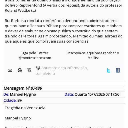
a sua conferência quando lembra o cinquentenário da publicação
do livro Reptilienfond (A verba dos répteis), da autoria do professor
Roland Wuttke (...)
Rui Barbosa conclui a conferência denunciando administradores
que roubam o Tesouro Público para comprar escritores que tinham
o dever de embutir na opinião pública o contrário do que sentem,
traindo os leitores. Assim procedendo, eram tão ou mais ladrões do
que aqueles que compravam suas consciências.
Siga pelo Twitter
Inscreva-se aqui para receber o
@montesclaroscom
Maillist
Aprimore esta informação,
complete-a
Mensagem N°
87489
De:
Manoel Hygino
Data:
Quarta 15/7/2026 07:17:56
Cidade:
BH
Tragédia na Venezuela
Manoel Hygino