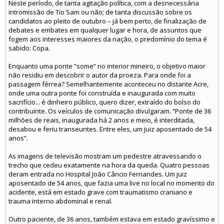
Neste período, de tanta agitação política, com a desnecessária
intromissão de Tio Sam ou não; de tanta discussão sobre os
candidatos ao pleito de outubro – já bem perto, de finalização de
debates e embates em qualquer lugar e hora, de assuntos que
fogem aos interesses maiores da nação, o predomínio do tema é
sabido: Copa.
Enquanto uma ponte “some” no interior mineiro, o objetivo maior
não residiu em descobrir o autor da proeza. Para onde foi a
passagem férrea? Semelhantemente aconteceu no distante Acre,
onde uma outra ponte foi construída e inaugurada com muito
sacrifício... é dinheiro público, quero dizer, extraído do bolso do
contribuinte. Os veículos de comunicação divulgaram. “Ponte de 36
milhões de reais, inaugurada há 2 anos e meio, é interditada,
desabou e feriu transeuntes. Entre eles, um juiz aposentado de 54
anos”.
As imagens de televisão mostram um pedestre atravessando o
trecho que cedeu exatamente na hora da queda. Quatro pessoas
deram entrada no Hospital João Câncio Fernandes. Um juiz
aposentado de 54 anos, que fazia uma live no local no momento do
acidente, está em estado grave com traumatismo craniano e
trauma interno abdominal e renal.
Outro paciente, de 36 anos, também estava em estado gravíssimo e