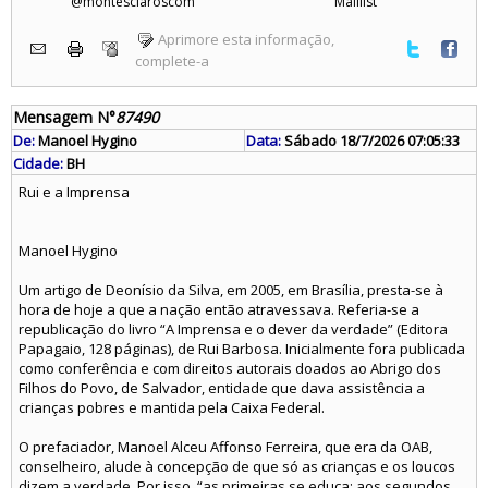
@montesclaroscom
Maillist
Aprimore esta informação,
complete-a
Mensagem N°
87490
De:
Manoel Hygino
Data:
Sábado 18/7/2026 07:05:33
Cidade:
BH
Rui e a Imprensa
Manoel Hygino
Um artigo de Deonísio da Silva, em 2005, em Brasília, presta-se à
hora de hoje a que a nação então atravessava. Referia-se a
republicação do livro “A Imprensa e o dever da verdade” (Editora
Papagaio, 128 páginas), de Rui Barbosa. Inicialmente fora publicada
como conferência e com direitos autorais doados ao Abrigo dos
Filhos do Povo, de Salvador, entidade que dava assistência a
crianças pobres e mantida pela Caixa Federal.
O prefaciador, Manoel Alceu Affonso Ferreira, que era da OAB,
conselheiro, alude à concepção de que só as crianças e os loucos
dizem a verdade. Por isso, “as primeiras se educa; aos segundos,