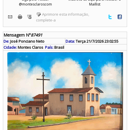
@montesclaroscom
Maillist
Aprimore esta informação,
complete-a
Mensagem N°
87491
De:
José Ponciano Neto
Data:
Terça 21/7/2026 23:02:55
Cidade:
Montes Claros
País:
Brasil