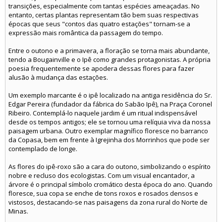
transições, especialmente com tantas espécies ameaçadas. No
entanto, certas plantas representam tão bem suas respectivas
épocas que seus "contos das quatro estações" tornam-se a
expressão mais romântica da passagem do tempo.
Entre o outono e a primavera, a floração se torna mais abundante,
tendo a Bougainville e o Ipê como grandes protagonistas. A própria
poesia frequentemente se apodera dessas flores para fazer
alusão à mudança das estações.
Um exemplo marcante é o ipê localizado na antiga residência do Sr.
Edgar Pereira (fundador da fábrica do Sabão Ipê), na Praça Coronel
Ribeiro. Contemplá-lo naquele jardim é um ritual indispensável
desde os tempos antigos; ele se tornou uma relíquia viva da nossa
paisagem urbana. Outro exemplar magnífico floresce no barranco
da Copasa, bem em frente à Igrejinha dos Morrinhos que pode ser
contemplado de longe.
As flores do ipê-roxo são a cara do outono, simbolizando o espírito
nobre e recluso dos ecologistas. Com um visual encantador, a
árvore é o principal símbolo cromático desta época do ano. Quando
floresce, sua copa se enche de tons roxos e rosados densos e
vistosos, destacando-se nas paisagens da zona rural do Norte de
Minas.