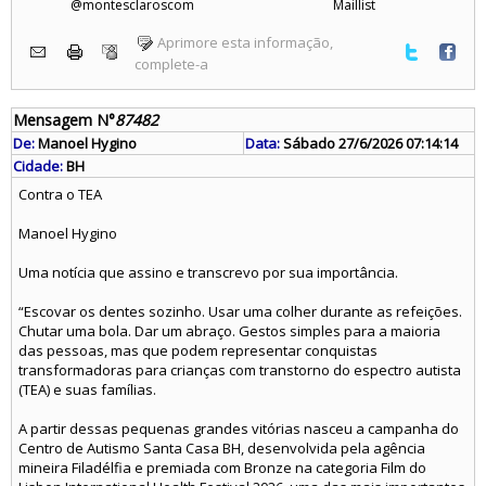
@montesclaroscom
Maillist
Aprimore esta informação,
complete-a
Mensagem N°
87482
De:
Manoel Hygino
Data:
Sábado 27/6/2026 07:14:14
Cidade:
BH
Contra o TEA
Manoel Hygino
Uma notícia que assino e transcrevo por sua importância.
“Escovar os dentes sozinho. Usar uma colher durante as refeições.
Chutar uma bola. Dar um abraço. Gestos simples para a maioria
das pessoas, mas que podem representar conquistas
transformadoras para crianças com transtorno do espectro autista
(TEA) e suas famílias.
A partir dessas pequenas grandes vitórias nasceu a campanha do
Centro de Autismo Santa Casa BH, desenvolvida pela agência
mineira Filadélfia e premiada com Bronze na categoria Film do