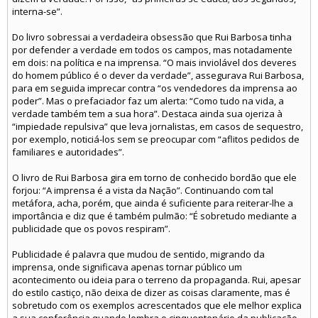
interna-se”.
Do livro sobressai a verdadeira obsessão que Rui Barbosa tinha
por defender a verdade em todos os campos, mas notadamente
em dois: na política e na imprensa. “O mais inviolável dos deveres
do homem público é o dever da verdade”, assegurava Rui Barbosa,
para em seguida imprecar contra “os vendedores da imprensa ao
poder”. Mas o prefaciador faz um alerta: “Como tudo na vida, a
verdade também tem a sua hora”. Destaca ainda sua ojeriza à
“impiedade repulsiva” que leva jornalistas, em casos de sequestro,
por exemplo, noticiá-los sem se preocupar com “aflitos pedidos de
familiares e autoridades”.
O livro de Rui Barbosa gira em torno de conhecido bordão que ele
forjou: “A imprensa é a vista da Nação”. Continuando com tal
metáfora, acha, porém, que ainda é suficiente para reiterar-lhe a
importância e diz que é também pulmão: “É sobretudo mediante a
publicidade que os povos respiram”.
Publicidade é palavra que mudou de sentido, migrando da
imprensa, onde significava apenas tornar público um
acontecimento ou ideia para o terreno da propaganda. Rui, apesar
do estilo castiço, não deixa de dizer as coisas claramente, mas é
sobretudo com os exemplos acrescentados que ele melhor explica