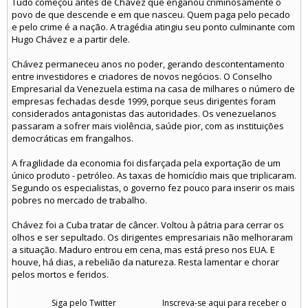
Tudo começou antes de Chávez que enganou criminosamente o
povo de que descende e em que nasceu. Quem paga pelo pecado
e pelo crime é a nação. A tragédia atingiu seu ponto culminante com
Hugo Chávez e a partir dele.
Chávez permaneceu anos no poder, gerando descontentamento
entre investidores e criadores de novos negócios. O Conselho
Empresarial da Venezuela estima na casa de milhares o número de
empresas fechadas desde 1999, porque seus dirigentes foram
considerados antagonistas das autoridades. Os venezuelanos
passaram a sofrer mais violência, saúde pior, com as instituições
democráticas em frangalhos.
A fragilidade da economia foi disfarçada pela exportação de um
único produto - petróleo. As taxas de homicídio mais que triplicaram.
Segundo os especialistas, o governo fez pouco para inserir os mais
pobres no mercado de trabalho.
Chávez foi a Cuba tratar de câncer. Voltou à pátria para cerrar os
olhos e ser sepultado. Os dirigentes empresariais não melhoraram
a situação. Maduro entrou em cena, mas está preso nos EUA. E
houve, há dias, a rebelião da natureza. Resta lamentar e chorar
pelos mortos e feridos.
Siga pelo Twitter
Inscreva-se aqui para receber o