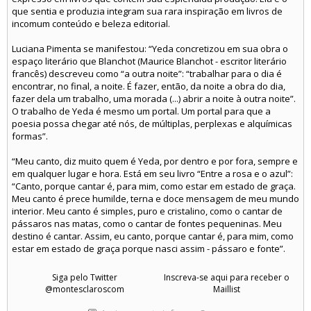
que sentia e produzia integram sua rara inspiração em livros de
incomum conteúdo e beleza editorial.
Luciana Pimenta se manifestou: “Yeda concretizou em sua obra o
espaço literário que Blanchot (Maurice Blanchot - escritor literário
francês) descreveu como “a outra noite”: “trabalhar para o dia é
encontrar, no final, a noite. É fazer, então, da noite a obra do dia,
fazer dela um trabalho, uma morada (...) abrir a noite à outra noite”.
O trabalho de Yeda é mesmo um portal. Um portal para que a
poesia possa chegar até nós, de múltiplas, perplexas e alquímicas
formas”.
“Meu canto, diz muito quem é Yeda, por dentro e por fora, sempre e
em qualquer lugar e hora. Está em seu livro “Entre a rosa e o azul”:
“Canto, porque cantar é, para mim, como estar em estado de graça.
Meu canto é prece humilde, terna e doce mensagem de meu mundo
interior. Meu canto é simples, puro e cristalino, como o cantar de
pássaros nas matas, como o cantar de fontes pequeninas. Meu
destino é cantar. Assim, eu canto, porque cantar é, para mim, como
estar em estado de graça porque nasci assim - pássaro e fonte”.
Siga pelo Twitter
Inscreva-se aqui para receber o
@montesclaroscom
Maillist