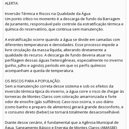
ALERTA:
Inversão Térmica e Riscos na Qualidade da Água
Um ponto crítico no momento é a descarga de fundo da Barragem
de Juramento, responsável pelo controle da estratificação térmica e
química do reservatório, que continua sem manutenção.
A estratificação ocorre quando a água se divide em camadas com
diferentes temperaturas e densidades. Esse processo impede a
livre circulação da massa líquida, alterando diretamente a
qualidade do recurso. A descarga de fundo deveria atuar na
perfilagem dessas águas heterogêneas, especialmente no inverno
(junho, julho e agosto), período em que os perfis químicos
acompanham a queda de temperatura.
OS RISCOS PARA A POPULAÇÃO:
Sem a manutenção correta desse sistema e sob os efeitos da
inversão térmica típica do inverno, a água corre o risco de chegar às
torneiras de Montes Claros com coloração amarronzada e forte
odor de enxofre (gás sulfídrico). Caso isso ocorra, o uso diário
(como banho e preparo de alimentos) gerará grande desconforto, e
o consumo direto (beber) se tornará totalmente desaconselhável.
Diante desse cenário, é fundamental que a Agência Municipal de
Água, Saneamento Básico e Energia de Montes Claros (AMASBE)