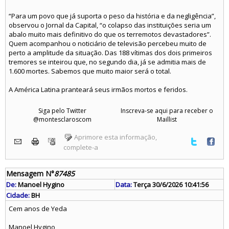
“Para um povo que já suporta o peso da história e da negligência”,
observou o Jornal da Capital, “o colapso das instituições seria um
abalo muito mais definitivo do que os terremotos devastadores”.
Quem acompanhou o noticiário de televisão percebeu muito de
perto a amplitude da situação. Das 188 vítimas dos dois primeiros
tremores se inteirou que, no segundo dia, já se admitia mais de
1.600 mortes. Sabemos que muito maior será o total.
A América Latina pranteará seus irmãos mortos e feridos.
Siga pelo Twitter
Inscreva-se aqui para receber o
@montesclaroscom
Maillist
Aprimore esta informação,
complete-a
Mensagem N°
87485
De:
Manoel Hygino
Data:
Terça 30/6/2026 10:41:56
Cidade:
BH
Cem anos de Yeda
Manoel Hygino