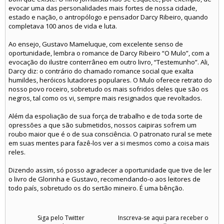
evocar uma das personalidades mais fortes de nossa cidade,
estado e nação, o antropólogo e pensador Darcy Ribeiro, quando
completava 100 anos de vida e luta.
Ao ensejo, Gustavo Mameluque, com excelente senso de
oportunidade, lembra o romance de Darcy Ribeiro “O Mulo”, com a
evocação do ilustre conterrâneo em outro livro, “Testemunho”. Ali,
Darcy diz: o contrário do chamado romance social que exalta
humildes, heróicos lutadores populares. O Mulo oferece retrato do
nosso povo roceiro, sobretudo os mais sofridos deles que são os
negros, tal como os vi, sempre mais resignados que revoltados.
Além da espoliação de sua força de trabalho e de toda sorte de
opressões a que são submetidos, nossos caipiras sofrem um
roubo maior que é o de sua consciência. O patronato rural se mete
em suas mentes para fazê-los ver a si mesmos como a coisa mais
reles.
Dizendo assim, só posso agradecer a oportunidade que tive de ler
o livro de Glorinha e Gustavo, recomendando-o aos leitores de
todo país, sobretudo os do sertão mineiro. É uma bênção.
Siga pelo Twitter
Inscreva-se aqui para receber o