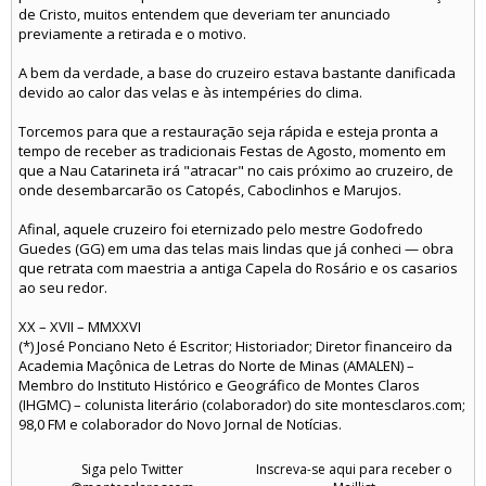
de Cristo, muitos entendem que deveriam ter anunciado
previamente a retirada e o motivo.
A bem da verdade, a base do cruzeiro estava bastante danificada
devido ao calor das velas e às intempéries do clima.
Torcemos para que a restauração seja rápida e esteja pronta a
tempo de receber as tradicionais Festas de Agosto, momento em
que a Nau Catarineta irá "atracar" no cais próximo ao cruzeiro, de
onde desembarcarão os Catopés, Caboclinhos e Marujos.
Afinal, aquele cruzeiro foi eternizado pelo mestre Godofredo
Guedes (GG) em uma das telas mais lindas que já conheci — obra
que retrata com maestria a antiga Capela do Rosário e os casarios
ao seu redor.
XX – XVII – MMXXVI
(*) José Ponciano Neto é Escritor; Historiador; Diretor financeiro da
Academia Maçônica de Letras do Norte de Minas (AMALEN) –
Membro do Instituto Histórico e Geográfico de Montes Claros
(IHGMC) – colunista literário (colaborador) do site montesclaros.com;
98,0 FM e colaborador do Novo Jornal de Notícias.
Siga pelo Twitter
Inscreva-se aqui para receber o