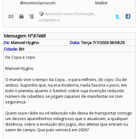
@montesclaroscom
Maillist
Aprimore esta informação,
complete-a
Mensagem N°
87488
De:
Manoel Hygino
Data:
Terça 7/7/2026 06:58:29
Cidade:
BH
De Copa e copo
Manoel Hygino
O mundo vive o tempo da Copa... e para milhões, do copo. Ou de
ambos. Suponho que, na era moderna, nada fascina o povo, em
todo o planeta, quanto o futebol, sobre cuja invenção reduzido
número de cidadãos se julgam capazes de manifestar-se com
segurança.
Quem ouve rádio ou vê televisão não deixa de transportar consigo
um desses aparelhinhos milagrosos que o atualizam, a qualquer
distância, sobre a evolução dos jogos, dos atletas que entram ou
saem de campo. Que país vencerá em 2026?