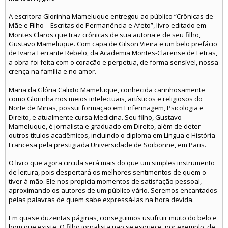
A escritora Glorinha Mameluque entregou ao público “Crônicas de
Mãe e Filho – Escritas de Permanência e Afeto”, livro editado em
Montes Claros que traz crônicas de sua autoria e de seu filho,
Gustavo Mameluque. Com capa de Gilson Vieira e um belo prefácio
de Ivana Ferrante Rebelo, da Academia Montes-Clarense de Letras,
a obra foi feita com o coração e perpetua, de forma sensível, nossa
crença na família e no amor.
Maria da Glória Calixto Mameluque, conhecida carinhosamente
como Glorinha nos meios intelectuais, artísticos e religiosos do
Norte de Minas, possui formação em Enfermagem, Psicologia e
Direito, e atualmente cursa Medicina. Seu filho, Gustavo
Mameluque, é jornalista e graduado em Direito, além de deter
outros títulos acadêmicos, incluindo o diploma em Língua e História
Francesa pela prestigiada Universidade de Sorbonne, em Paris.
O livro que agora circula será mais do que um simples instrumento
de leitura, pois despertará os melhores sentimentos de quem o
tiver à mão. Ele nos propicia momentos de satisfação pessoal,
aproximando os autores de um público vário. Seremos encantados
pelas palavras de quem sabe expressá-las na hora devida.
Em quase duzentas páginas, conseguimos usufruir muito do belo e
bom que existe. O filho jornalista não se esquece, por exemplo, de