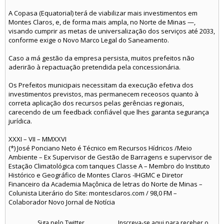
A Copasa (Equatorial) terá de viabilizar mais investimentos em
Montes Claros, e, de forma mais ampla, no Norte de Minas —,
visando cumprir as metas de universalização dos serviços até 2033,
conforme exige o Novo Marco Legal do Saneamento.
Caso a má gestão da empresa persista, muitos prefeitos não
aderirão à repactuação pretendida pela concessionária.
Os Prefeitos municipais necessitam da execução efetiva dos
investimentos previstos, mas permanecem receosos quanto à
correta aplicação dos recursos pelas gerências regionais,
carecendo de um feedback confiável que lhes garanta segurança
jurídica.
XXXI – VII – MMXXVI
(*) José Ponciano Neto é Técnico em Recursos Hídricos /Meio
Ambiente – Ex Supervisor de Gestão de Barragens e supervisor de
Estação Climatológica com tanques Classe A – Membro do Instituto
Histórico e Geográfico de Montes Claros -IHGMC e Diretor
Financeiro da Academia Maçônica de letras do Norte de Minas –
Colunista Literário do Site: montesclaros.com / 98,0 FM –
Colaborador Novo Jornal de Notícia
Siga pelo Twitter
Inscreva-se aqui para receber o