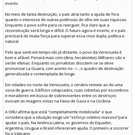
incerto.
No meio de tanta destruição, o país atrai tanto a ajuda de fora
quanto o interesse de outras potências de olho em suas riquezas.
Enquanto o povo sofre para se reerguer, fica claro que a
reconstrução será longa e difícil. O futuro agora é incerto, e o país
precisará de muita força para superar essa crise dupla, política e
natural.
Pelo que senti em tempo ido já distante, o povo da Venezuela é
bom e afável. Penará mais com (diria, hecatombe). Milhares são e
serão vítimas. Enquanto os jornalistas discutem se se deve
pronunciar La Guaira, com acento no - i -, o quadro de destruição
generalizada e contemplada de longe.
Em cidades no norte da Venezuela, o cenário remete ao de uma
zona de guerra. Edifícios colapsados, ruas cobertas por escombros
e moradores em busca de sobreviventes entre os destroços
evocam as imagens vistas na Faixa de Gaza e na Ucrânia.
A ONU afirma que está “completamente mobilizada” e que
considera que a situação exige um “esforço coletivo massivo”para
ajudar o país. Na América Latina, os governos do Equador,
Argentina, Uruguai e Brasil ofereceram ajuda. O primeiro a socorrer
foi o Vaticano.