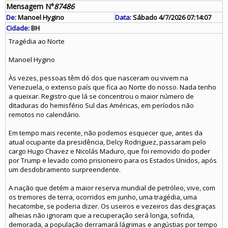
Mensagem N°
87486
De:
Manoel Hygino
Data:
Sábado 4/7/2026 07:14:07
Cidade:
BH
Tragédia ao Norte
Manoel Hygino
Às vezes, pessoas têm dó dos que nasceram ou vivem na
Venezuela, o extenso país que fica ao Norte do nosso. Nada tenho
a queixar. Registro que lá se concentrou o maior número de
ditaduras do hemisfério Sul das Américas, em períodos não
remotos no calendário.
Em tempo mais recente, não podemos esquecer que, antes da
atual ocupante da presidência, Delcy Rodriguez, passaram pelo
cargo Hugo Chavez e Nicolás Maduro, que foi removido do poder
por Trump e levado como prisioneiro para os Estados Unidos, após
um desdobramento surpreendente.
A nação que detém a maior reserva mundial de petróleo, vive, com
os tremores de terra, ocorridos em junho, uma tragédia, uma
hecatombe, se poderia dizer. Os useiros e vezeiros das desgraças
alheias não ignoram que a recuperação será longa, sofrida,
demorada, a população derramará lágrimas e angústias por tempo