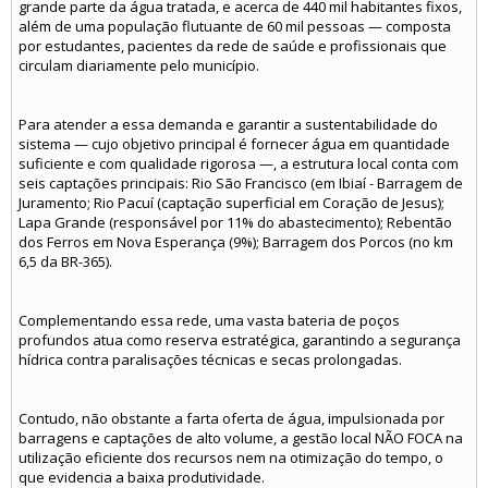
grande parte da água tratada, e acerca de 440 mil habitantes fixos,
além de uma população flutuante de 60 mil pessoas — composta
por estudantes, pacientes da rede de saúde e profissionais que
circulam diariamente pelo município.
Para atender a essa demanda e garantir a sustentabilidade do
sistema — cujo objetivo principal é fornecer água em quantidade
suficiente e com qualidade rigorosa —, a estrutura local conta com
seis captações principais: Rio São Francisco (em Ibiaí - Barragem de
Juramento; Rio Pacuí (captação superficial em Coração de Jesus);
Lapa Grande (responsável por 11% do abastecimento); Rebentão
dos Ferros em Nova Esperança (9%); Barragem dos Porcos (no km
6,5 da BR-365).
Complementando essa rede, uma vasta bateria de poços
profundos atua como reserva estratégica, garantindo a segurança
hídrica contra paralisações técnicas e secas prolongadas.
Contudo, não obstante a farta oferta de água, impulsionada por
barragens e captações de alto volume, a gestão local NÃO FOCA na
utilização eficiente dos recursos nem na otimização do tempo, o
que evidencia a baixa produtividade.