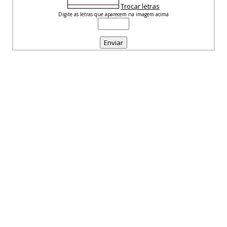
Trocar letras
Digite as letras que aparecem na imagem acima