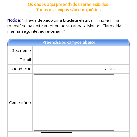
Os dados aqui preenchidos serão exibidos.
Todos os campos são obrigatórios
Notícia:
"...havia deixado uma bicicleta elétrica (...) no terminal
rodoviário na noite anterior, ao viajar para Montes Claros. Na
manhã seguinte, ao retornar..."
Preencha os campos abaixo
Seu nome:
E-mail:
Cidade/UF:
/
Comentário: