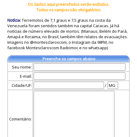
Os dados aqui preenchidos serão exibidos.
Todos os campos são obrigatórios
Notícia:
Terremotos de 7,1 graus e 7,5 graus na costa da
Venezuela foram sentidos também na capital Caracas. Já há
notícias de número elevado de mortos. (Manaus, Belém do Pará,
Amapá e Roraima, no Brasil, também têm relatos de evacuações.
Imagens no @montesclaroscom, o Instagram da 98FM, no
facebook Montesclaroscom Radiomoc e no whatsapp)
Preencha os campos abaixo
Seu nome:
E-mail:
Cidade/UF:
/
Comentário: