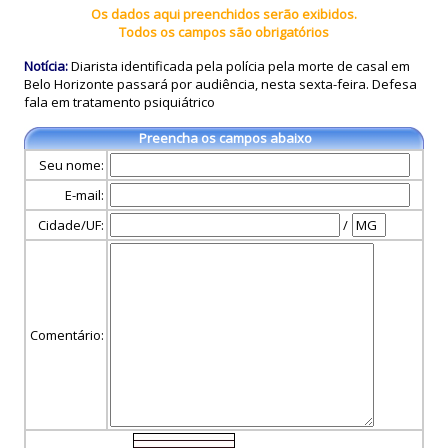
Os dados aqui preenchidos serão exibidos.
Todos os campos são obrigatórios
Notícia:
Diarista identificada pela polícia pela morte de casal em
Belo Horizonte passará por audiência, nesta sexta-feira. Defesa
fala em tratamento psiquiátrico
Preencha os campos abaixo
Seu nome:
E-mail:
Cidade/UF:
/
Comentário: