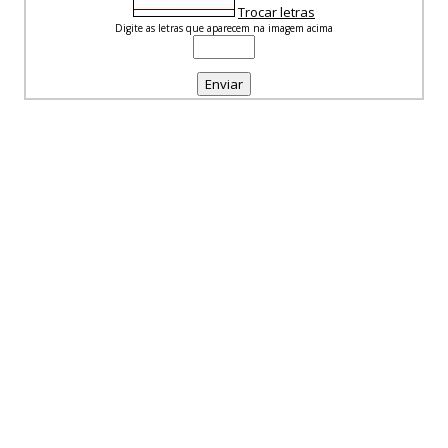
Trocar letras
Digite as letras que aparecem na imagem acima