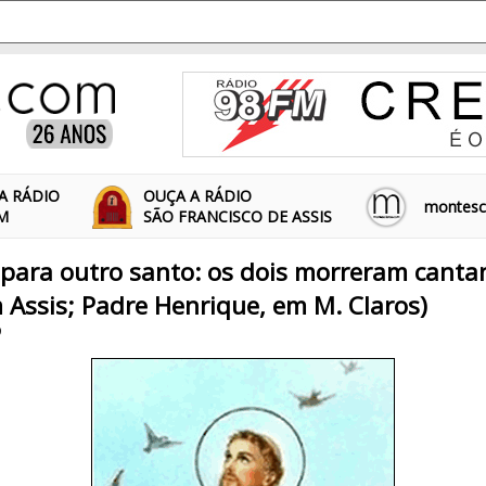
A RÁDIO
OUÇA A RÁDIO
montescl
FM
SÃO FRANCISCO DE ASSIS
para outro santo: os dois morreram canta
m Assis; Padre Henrique, em M. Claros)
9