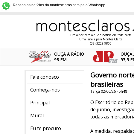
Receba as notícias do montesclaros.com pelo WhatsApp
Um olhar para o que é notícia em toda parte
Uma janela para Montes Claros
(38) 3229-9800
OUÇA A RÁDIO
OUÇA 
98 FM
93,5 
Governo nort
Fale conosco
brasileiras
Conheça-nos
Terça 02/06/26 - 5h48
O Escritório do Rep
Principal
de junho, investiga
Mural
todas as mercadoria
Eu te procuro
A medida, respaldad