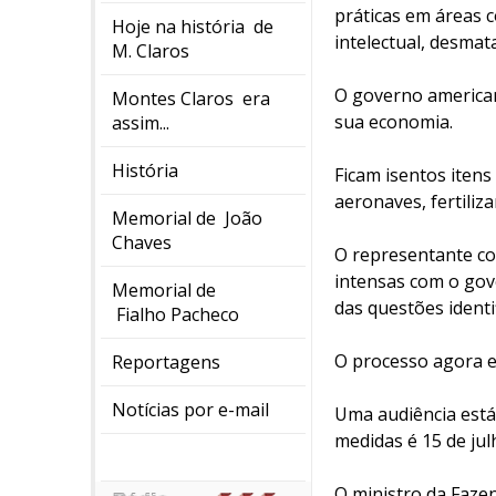
práticas em áreas 
Hoje na história de
intelectual, desmat
M. Claros
O governo american
Montes Claros era
sua economia.
assim...
História
Ficam isentos itens 
aeronaves, fertiliz
Memorial de João
Chaves
O representante co
intensas com o gov
Memorial de
das questões identif
Fialho Pacheco
O processo agora e
Reportagens
Notícias por e-mail
Uma audiência está 
medidas é 15 de jul
O ministro da Fazen