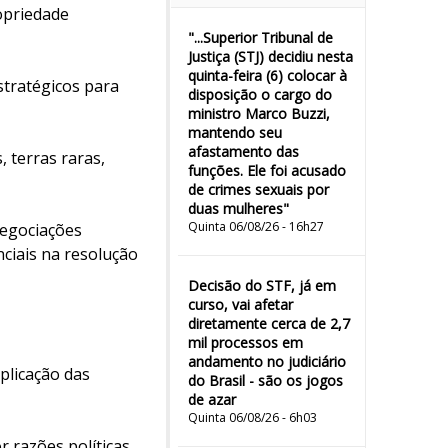
opriedade
"...Superior Tribunal de
Justiça (STJ) decidiu nesta
quinta-feira (6) colocar à
stratégicos para
disposição o cargo do
ministro Marco Buzzi,
mantendo seu
afastamento das
, terras raras,
funções. Ele foi acusado
de crimes sexuais por
duas mulheres"
Quinta 06/08/26 - 16h27
negociações
ciais na resolução
Decisão do STF, já em
curso, vai afetar
diretamente cerca de 2,7
mil processos em
andamento no judiciário
aplicação das
do Brasil - são os jogos
de azar
Quinta 06/08/26 - 6h03
 razões políticas,