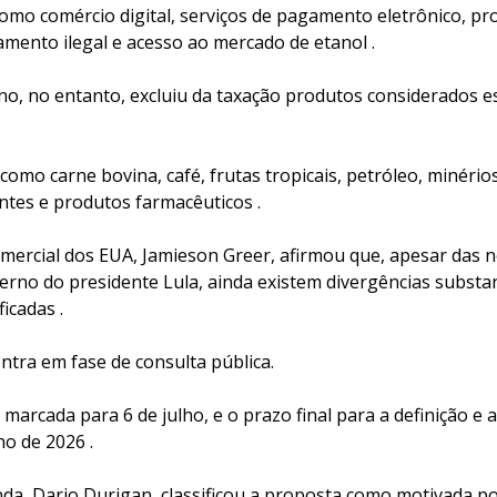
como comércio digital, serviços de pagamento eletrônico, pr
amento ilegal e acesso ao mercado de etanol .
o, no entanto, excluiu da taxação produtos considerados e
como carne bovina, café, frutas tropicais, petróleo, minérios
antes e produtos farmacêuticos .
mercial dos EUA, Jamieson Greer, afirmou que, apesar das 
erno do presidente Lula, ainda existem divergências substan
icadas .
ntra em fase de consulta pública.
marcada para 6 de julho, e o prazo final para a definição e 
ho de 2026 .
da, Dario Durigan, classificou a proposta como motivada por