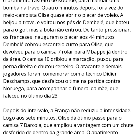
cruzamento rasteiro de Koundé, para mandar uma
bomba na trave. Quatro minutos depois, foi a vez do
meio-campista Olise quase abrir o placar de voleio. A
beijou a trave, e voltou nos pés de Dembelé, que bateu
para o gol, mas a bola não entrou. De tanto pressionar,
os franceses inauguram o placar aos 44 minutos;
Dembelé cobrou escanteio curto para Olise, que
devolveu para o camisa 7 rolar para Mbappé já dentro
da área. O camisa 10 driblou a marcação, puxou para
perna direita e chutou certeiro. O atacante e demais
jogadores foram comemorar com o técnico Didier
Deschamps, que desfalcou o time na partida contra
Noruega, para acompanhar o funeral da mãe, que
faleceu no último dia 23.
Depois do intervalo, a França não reduziu a intensidade.
Logo aos sete minutos, Olise dá ótimo passe para o
camisa 7 Barcola, que ampliou a vantagem com um chute
desferido de dentro da grande área. O abatimento