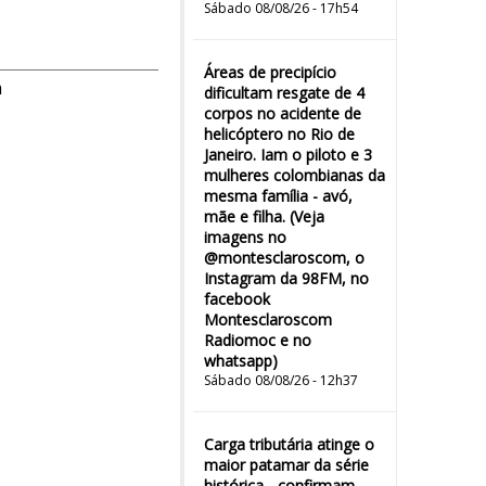
Sábado 08/08/26 - 17h54
Áreas de precipício
m
dificultam resgate de 4
corpos no acidente de
helicóptero no Rio de
Janeiro. Iam o piloto e 3
mulheres colombianas da
mesma família - avó,
mãe e filha. (Veja
imagens no
@montesclaroscom, o
Instagram da 98FM, no
facebook
Montesclaroscom
Radiomoc e no
whatsapp)
Sábado 08/08/26 - 12h37
Carga tributária atinge o
maior patamar da série
histórica - confirmam