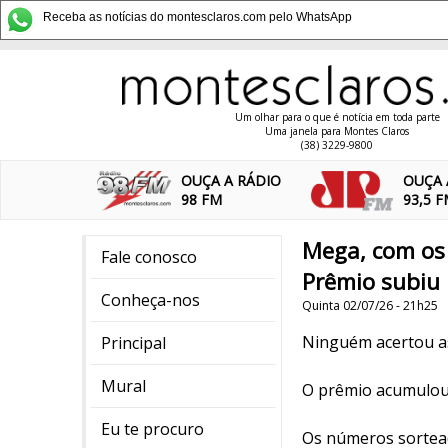
Receba as notícias do montesclaros.com pelo WhatsApp
Um olhar para o que é notícia em toda parte
Uma janela para Montes Claros
(38) 3229-9800
OUÇA A RÁDIO
OUÇA 
98 FM
93,5 
Mega, com os n
Fale conosco
Prêmio subiu 
Conheça-nos
Quinta 02/07/26 - 21h25
Ninguém acertou as
Principal
Mural
O prêmio acumulou 
Eu te procuro
Os números sorteado